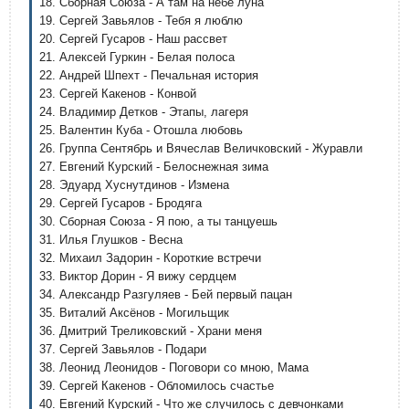
18. Сборная Союза - А там на небе луна
19. Сергей Завьялов - Тебя я люблю
20. Сергей Гусаров - Наш рассвет
21. Алексей Гуркин - Белая полоса
22. Андрей Шпехт - Печальная история
23. Сергей Какенов - Конвой
24. Владимир Детков - Этапы, лагеря
25. Валентин Куба - Отошла любовь
26. Группа Сентябрь и Вячеслав Величковский - Журавли
27. Евгений Курский - Белоснежная зима
28. Эдуард Хуснутдинов - Измена
29. Сергей Гусаров - Бродяга
30. Сборная Союза - Я пою, а ты танцуешь
31. Илья Глушков - Весна
32. Михаил Задорин - Короткие встречи
33. Виктор Дорин - Я вижу сердцем
34. Александр Разгуляев - Бей первый пацан
35. Виталий Аксёнов - Могильщик
36. Дмитрий Треликовский - Храни меня
37. Сергей Завьялов - Подари
38. Леонид Леонидов - Поговори со мною, Мама
39. Сергей Какенов - Обломилось счастье
40. Евгений Курский - Что же случилось с девчонками