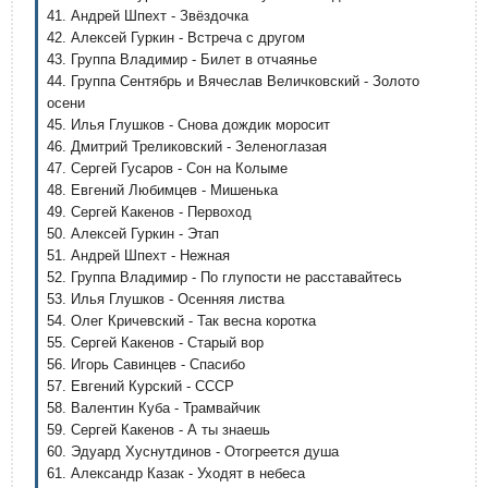
41. Андрей Шпехт - Звёздочка
42. Алексей Гуркин - Встреча с другом
43. Группа Владимир - Билет в отчаянье
44. Группа Сентябрь и Вячеслав Величковский - Золото
осени
45. Илья Глушков - Снова дождик моросит
46. Дмитрий Треликовский - Зеленоглазая
47. Сергей Гусаров - Сон на Колыме
48. Евгений Любимцев - Мишенька
49. Сергей Какенов - Первоход
50. Алексей Гуркин - Этап
51. Андрей Шпехт - Нежная
52. Группа Владимир - По глупости не расставайтесь
53. Илья Глушков - Осенняя листва
54. Олег Кричевский - Так весна коротка
55. Сергей Какенов - Старый вор
56. Игорь Савинцев - Спасибо
57. Евгений Курский - CССР
58. Валентин Куба - Трамвайчик
59. Сергей Какенов - А ты знаешь
60. Эдуард Хуснутдинов - Отогреется душа
61. Александр Казак - Уходят в небеса