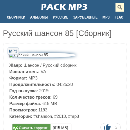
СБОРНИКИ
АЛЬБОМЫ
РУССКИЕ
ЗАРУБЕЖНЫЕ
MP3
FLAC
Русский шансон 85 [Сборник]
MP3
Жанр:
Шансон
/
Русский сборник
Исполнитель:
VA
Формат:
MP3
Продолжительность:
04:25:20
Год выпуска:
2019
Количество треков:
69
Размер файла:
615 MB
Просмотров:
1193
Категории:
#shanson
,
#2019
,
#mp3
2
[615 MB]
Скачать торрент