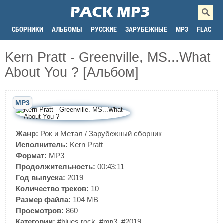
СБОРНИКИ
АЛЬБОМЫ
РУССКИЕ
ЗАРУБЕЖНЫЕ
MP3
FLAC
Kern Pratt - Greenville, MS...What
About You ? [Альбом]
MP3
Жанр:
Рок и Метал
/
Зарубежный сборник
Исполнитель:
Kern Pratt
Формат:
MP3
Продолжительность:
00:43:11
Год выпуска:
2019
Количество треков:
10
Размер файла:
104 MB
Просмотров:
860
Категории:
#blues rock
,
#mp3
,
#2019