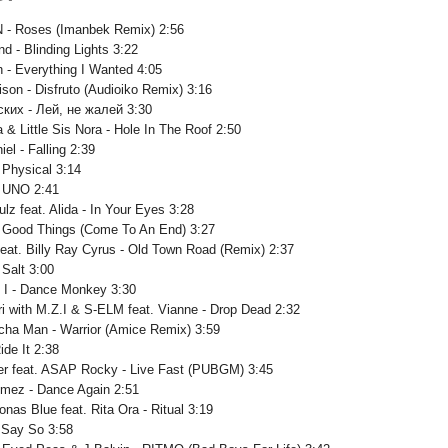
 - Roses (Imanbek Remix) 2:56
d - Blinding Lights 3:22
ish - Everything I Wanted 4:05
ison - Disfruto (Audioiko Remix) 3:16
ких - Лей, не жалей 3:30
& Little Sis Nora - Hole In The Roof 2:50
iel - Falling 2:39
 Physical 3:14
 - UNO 2:41
lz feat. Alida - In Your Eyes 3:28
l Good Things (Come To An End) 3:27
feat. Billy Ray Cyrus - Old Town Road (Remix) 2:37
 Salt 3:00
 I - Dance Monkey 3:30
ri with M.Z.I & S-ELM feat. Vianne - Drop Dead 2:32
ha Man - Warrior (Amice Remix) 3:59
ide It 2:38
er feat. ASAP Rocky - Live Fast (PUBGM) 3:45
mez - Dance Again 2:51
onas Blue feat. Rita Ora - Ritual 3:19
- Say So 3:58