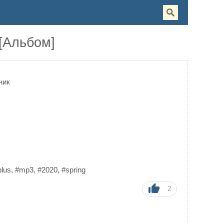
 [Альбом]
ник
plus
,
#mp3
,
#2020
,
#spring
2