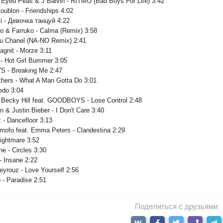
 Eyed Peas & J Balvin - RITMO (Bad Boys For Life) 3:42
oublon - Friendships 4:02
ti - Девочка танцуй 4:22
o & Farruko - Calma (Remix) 3:58
eu Chanel (NA-NO Remix) 2:41
agnit - Morze 3:11
 - Hot Girl Bummer 3:05
7S - Breaking Me 2:47
thers - What A Man Gotta Do 3:01
redo 3:04
Becky Hill feat. GOODBOYS - Lose Control 2:48
 & Justin Bieber - I Don't Care 3:40
 - Dancefloor 3:13
mofo feat. Emma Peters - Clandestina 2:29
Nightmare 3:52
e - Circles 3:30
- Insane 2:22
eyrouz - Love Yourself 2:56
- Paradise 2:51
Поделиться с друзьями