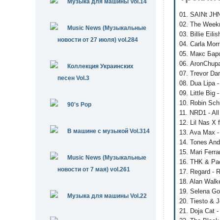
Музыка для машины Vol.14
01. SAINt JHN
02. The Weekn
Music News (Музыкальные
03. Billie Eil
новости от 27 июля) vol.284
04. Carla Morr
05. Макс Барс
06. AronChupa 
Коллекция Украинских
07. Trevor Dan
песен Vol.3
08. Dua Lipa -
09. Little Big
10. Robin Schu
90's Pop
11. NRD1 - Al
12. Lil Nas X 
В машине с музыкой Vol.314
13. Ava Max -
14. Tones And
15. Mari Ferra
Music News (Музыкальные
16. THK & Pac
новости от 7 мая) vol.261
17. Regard - R
18. Alan Walk
19. Selena Go
Музыка для машины Vol.22
20. Tiesto & J
21. Doja Cat 