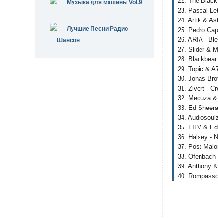
22. The Black
Музыка для машины Vol.9
23. Pascal Let
24. Artik & As
Лучшие Песни Радио
25. Pedro Cap
26. ARIA - Bl
Шансон
27. Slider & M
28. Blackbear
29. Topic & A
30. Jonas Bro
31. Zivert - C
32. Meduza & 
33. Ed Sheeran
34. Audiosoulz
35. FILV & Ed
36. Halsey - 
37. Post Malon
38. Ofenbach 
39. Anthony K
40. Rompasso 