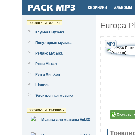
СБОРНИКИ
АЛЬБОМЫ
Europa P
ПОПУЛЯРНЫЕ ЖАНРЫ
>
Клубная музыка
>
Популярная музыка
MP3
>
Релакс музыка
>
Рок и Метал
>
Рэп и Хип Хоп
>
Шансон
>
Электронная музыка
ПОПУЛЯРНЫЕ СБОРНИКИ
Скачать т
Музыка для машины Vol.38
Трекли