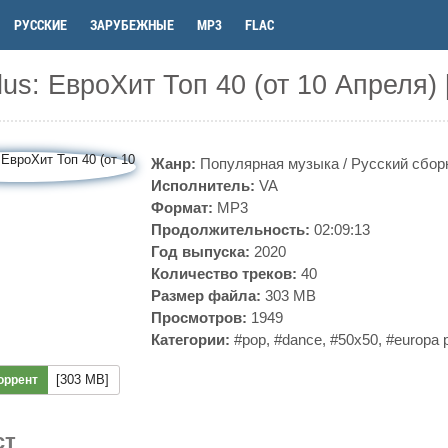
РУССКИЕ
ЗАРУБЕЖНЫЕ
MP3
FLAC
lus: ЕвроХит Топ 40 (от 10 Апреля)
Жанр:
Популярная музыка
/
Русский сбор
Исполнитель:
VA
Формат:
MP3
Продолжительность:
02:09:13
Год выпуска:
2020
Количество треков:
40
Размер файла:
303 MB
Просмотров:
1949
Категории:
#pop
,
#dance
,
#50x50
,
#europa 
[303 MB]
оррент
ст