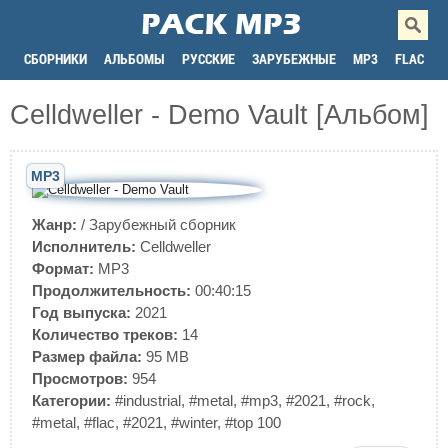
СБОРНИКИ
АЛЬБОМЫ
РУССКИЕ
ЗАРУБЕЖНЫЕ
MP3
FLAC
Celldweller - Demo Vault [Альбом]
MP3
Жанр:
/
Зарубежный сборник
Исполнитель:
Celldweller
Формат:
MP3
Продолжительность:
00:40:15
Год выпуска:
2021
Количество треков:
14
Размер файла:
95 MB
Просмотров:
954
Категории:
#industrial
,
#metal
,
#mp3
,
#2021
,
#rock
,
#metal
,
#flac
,
#2021
,
#winter
,
#top 100