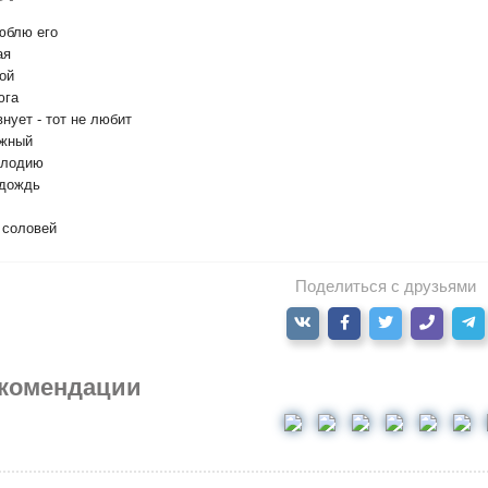
юблю его
ая
ной
юга
внует - тот не любит
ежный
елодию
 дождь
й соловей
Поделиться с друзьями
комендации