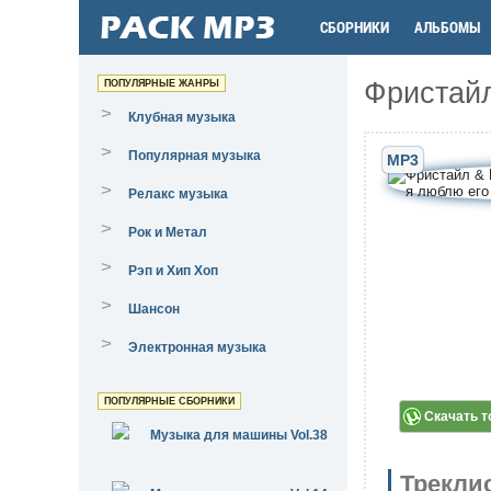
СБОРНИКИ
АЛЬБОМЫ
Фристайл
ПОПУЛЯРНЫЕ ЖАНРЫ
>
Клубная музыка
>
Популярная музыка
MP3
>
Релакс музыка
>
Рок и Метал
>
Рэп и Хип Хоп
>
Шансон
>
Электронная музыка
ПОПУЛЯРНЫЕ СБОРНИКИ
Скачать т
Музыка для машины Vol.38
Трекли