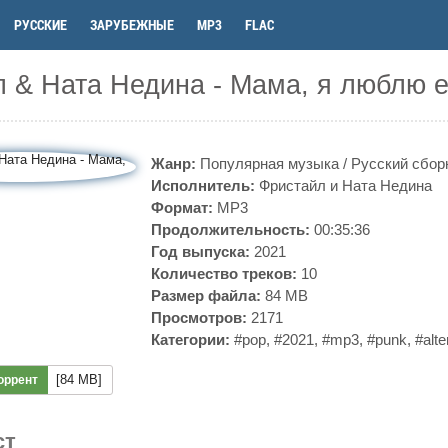
РУССКИЕ
ЗАРУБЕЖНЫЕ
MP3
FLAC
 & Ната Недина - Мама, я люблю е
Жанр:
Популярная музыка
/
Русский сбор
Исполнитель:
Фристайл и Ната Недина
Формат:
MP3
Продолжительность:
00:35:36
Год выпуска:
2021
Количество треков:
10
Размер файла:
84 MB
Просмотров:
2171
Категории:
#pop
,
#2021
,
#mp3
,
#punk
,
#alte
[84 MB]
оррент
ст