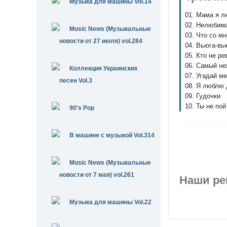
Музыка для машины Vol.14
01. Мама я л
02. Нелюбим
Music News (Музыкальные
03. Что со м
новости от 27 июля) vol.284
04. Вьюга-вь
05. Кто не ре
06. Самый н
Коллекция Украинских
07. Угадай м
песен Vol.3
08. Я люблю
09. Гудочки
10. Ты не по
90's Pop
В машине с музыкой Vol.314
Music News (Музыкальные
новости от 7 мая) vol.261
Наши ре
Музыка для машины Vol.22