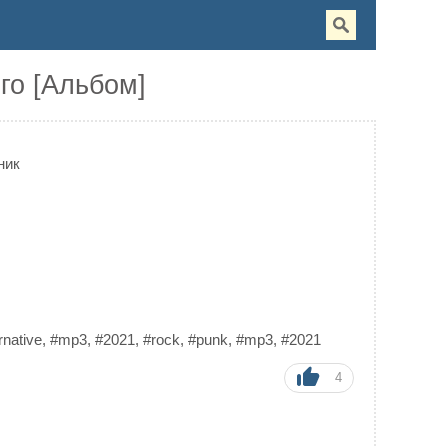
го [Альбом]
ник
rnative
,
#mp3
,
#2021
,
#rock
,
#punk
,
#mp3
,
#2021
4