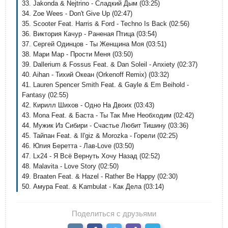
33. Jakonda & Nejtrino - Сладкий Дым (03:25)
34. Zoe Wees - Don't Give Up (02:47)
35. Scooter Feat. Harris & Ford - Techno Is Back (02:56)
36. Виктория Качур - Раненая Птица (03:54)
37. Сергей Одинцов - Ты Женщина Моя (03:51)
38. Мари Мар - Прости Меня (03:50)
39. Dallerium & Fossus Feat. & Dan Soleil - Anxiety (02:37)
40. Aihan - Тихий Океан (Orkenoff Remix) (03:32)
41. Lauren Spencer Smith Feat. & Gayle & Em Beihold -
Fantasy (02:55)
42. Кирилл Шихов - Одно На Двоих (03:43)
43. Mona Feat. & Баста - Ты Так Мне Необходим (02:42)
44. Мужик Из Сибири - Счастье Любит Тишину (03:36)
45. Тайпан Feat. & Il'giz & Morozka - Горели (02:25)
46. Юлия Беретта - Лав-Love (03:50)
47. Lx24 - Я Всё Вернуть Хочу Назад (02:52)
48. Malavita - Love Story (02:50)
49. Braaten Feat. & Hazel - Rather Be Happy (02:30)
50. Амура Feat. & Kambulat - Как Дела (03:14)
Поделиться с друзьями