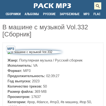
СБОРНИКИ
АЛЬБОМЫ
РУССКИЕ
ЗАРУБЕЖНЫЕ
MP3
FLAC
В машине с музыкой Vol.332
[Сборник]
MP3
Жанр:
Популярная музыка
/
Русский сборник
Исполнитель:
VA
Формат:
MP3
Продолжительность:
02:39:27
Год выпуска:
2023
Количество треков:
50
Размер файла:
369 MB
Просмотров:
17637
Категории:
#pop
,
#dance
,
#mp3
,
#в машину
,
#top 50
,