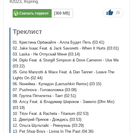
#2023
,
#spring
26
[369 MB]
Скачать торрент
Треклист
01. Кристина Орбакайте - Алла Будет Петь (03:41)
02. Jake Isaac Feat. & Jack Savoretti - When It Hurts (03:01)
03. Laska - Не Отпускай Меня (03:14)
04. Diplo Feat. & Sturgill Simpson & Dove Cameron - Use Me
(03:22)
05. Gino Manzotti & Maxx Feat. & Dan Tanner - Leave The
Lights On (02:44)
06. Noнейма - Купидон (Lavrushkin Remix) (03:15)
07. Pushnova - Головоломка (03:08)
08. Группа Пятилетка - Тает (02:51)
09. Алсу Feat. & Владимир Широков - Замело (Dfm Mix)
(03:19)
10. Titov Feat. & Rachela - Titanium (02:53)
11. Дмитрий Прянов - Дождись (03:53)
12. Ольга Шультайс - Ревнуешь (03:29)
13. Pet Shop Boys - Living In The Past (04:36)