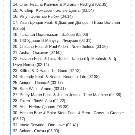
14. Oneil Feat. & Kanvise & Murana - Redlight (02:35)
15. Альберт Комаров - Белые Цветы (03:54)
16. Vlny - Золотые Рыбки (04:14)
17. Иван Донцов Feat. & Дмитрий Донцов - Птица Вольная
(02:56)
18. Наталья Подольская - Забери (03:08)
19. 140 Ударов В Минуту - Лимузин (03:31)
20. Chicane Feat. & Paul Aiden - Nevertheless (03:36)
21. Aisha - Осколки (02:50)
22. Havana Feat. & Lidia Buble - Tatoue (Dj. Mephisto & Dj.
Drive Remix) (02:14)
23. Killteq & D.Hash - Im Good (02:13)
24. Remady Feat. & Snare - Beautiful Life (02:38)
25. Anique - Прощай (03:17)
26. Sam Wick - Amore (03:41)
27. Petey Martin Feat. & Justin Jesso - Time Machine (02:38)
28. Такер - Люби Или (02:22)
29. Abi - Небом Данная (03:38)
30. Horizon Blue & Solar State Feat. & Sem - Grass Is Greener
(03:17)
31. Inusa Dawuda - One Love (02:41)
32. Anivar - Слёзы (03:09)