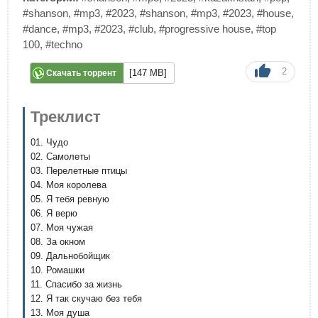
#shanson
,
#mp3
,
#2023
,
#shanson
,
#mp3
,
#2023
,
#house
,
#dance
,
#mp3
,
#2023
,
#club
,
#progressive house
,
#top
100
,
#techno
2
[147 MB]
Скачать торрент
Треклист
01. Чудо
02. Самолеты
03. Перелетные птицы
04. Моя королева
05. Я тебя ревную
06. Я верю
07. Моя чужая
08. За окном
09. Дальнобойщик
10. Ромашки
11. Спасибо за жизнь
12. Я так скучаю без тебя
13. Моя душа