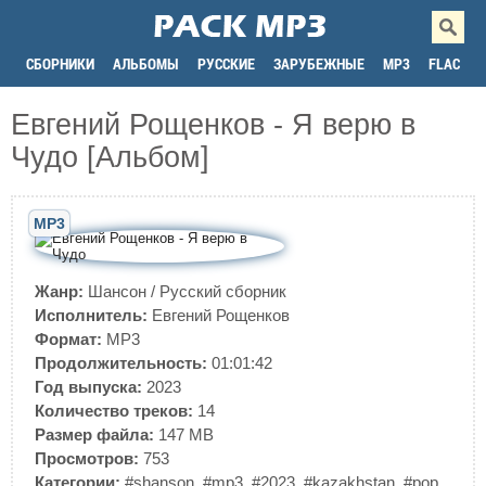
СБОРНИКИ
АЛЬБОМЫ
РУССКИЕ
ЗАРУБЕЖНЫЕ
MP3
FLAC
Евгений Рощенков - Я верю в
Чудо [Альбом]
MP3
Жанр:
Шансон
/
Русский сборник
Исполнитель:
Евгений Рощенков
Формат:
MP3
Продолжительность:
01:01:42
Год выпуска:
2023
Количество треков:
14
Размер файла:
147 MB
Просмотров:
753
Категории:
#shanson
,
#mp3
,
#2023
,
#kazakhstan
,
#pop
,