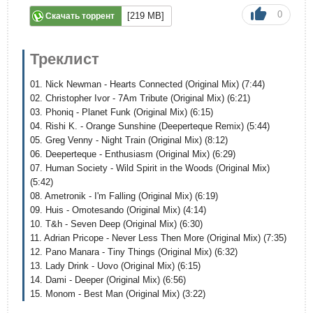
0
[219 MB]
Скачать торрент
Треклист
01. Nick Newman - Hearts Connected (Original Mix) (7:44)
02. Christopher Ivor - 7Am Tribute (Original Mix) (6:21)
03. Phoniq - Planet Funk (Original Mix) (6:15)
04. Rishi K. - Orange Sunshine (Deeperteque Remix) (5:44)
05. Greg Venny - Night Train (Original Mix) (8:12)
06. Deeperteque - Enthusiasm (Original Mix) (6:29)
07. Human Society - Wild Spirit in the Woods (Original Mix)
(5:42)
08. Ametronik - I'm Falling (Original Mix) (6:19)
09. Huis - Omotesando (Original Mix) (4:14)
10. T&h - Seven Deep (Original Mix) (6:30)
11. Adrian Pricope - Never Less Then More (Original Mix) (7:35)
12. Pano Manara - Tiny Things (Original Mix) (6:32)
13. Lady Drink - Uovo (Original Mix) (6:15)
14. Dami - Deeper (Original Mix) (6:56)
15. Monom - Best Man (Original Mix) (3:22)