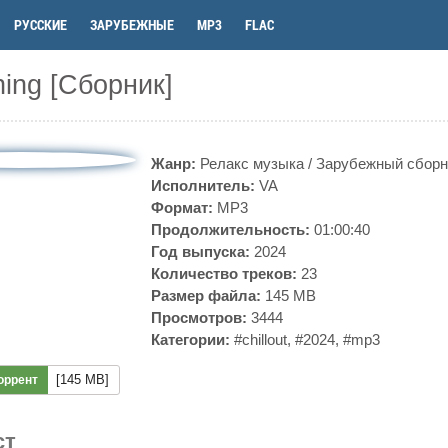
РУССКИЕ
ЗАРУБЕЖНЫЕ
MP3
FLAC
ning [Сборник]
Жанр:
Релакс музыка
/
Зарубежный сборн
Исполнитель:
VA
Формат:
MP3
Продолжительность:
01:00:40
Год выпуска:
2024
Количество треков:
23
Размер файла:
145 MB
Просмотров:
3444
Категории:
#chillout
,
#2024
,
#mp3
[145 MB]
оррент
ст