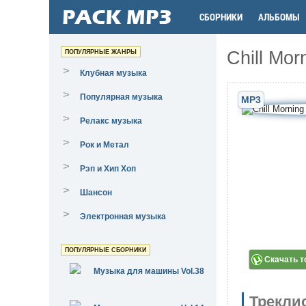
СБОРНИКИ
АЛЬБОМЫ
Chill Mor
ПОПУЛЯРНЫЕ ЖАНРЫ
>
Клубная музыка
>
Популярная музыка
MP3
>
Релакс музыка
>
Рок и Метал
>
Рэп и Хип Хоп
>
Шансон
>
Электронная музыка
ПОПУЛЯРНЫЕ СБОРНИКИ
Скачать т
Музыка для машины Vol.38
Трекли