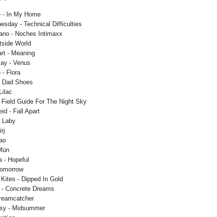
e - In My Home
sday - Technical Difficulties
iano - Noches Intimaxx
tside World
art - Meaning
say - Venus
 - Flora
- Dad Shoes
Lilac
- Field Guide For The Night Sky
d - Fall Apart
- Laby
rj
ao
 Mün
a - Hopeful
Tomorrow
 Kites - Dipped In Gold
d - Concrete Dreams
reamcatcher
asy - Midsummer