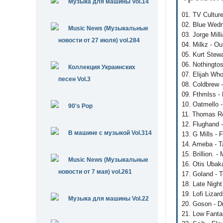
Музыка для машины Vol.14
01. TV Cultur
02. Blue Wedne
Music News (Музыкальные
03. Jorge Mill
новости от 27 июля) vol.284
04. Milkz - Ou
05. Kurt Stew
06. Nothingto
Коллекция Украинских
07. Elijah Who
песен Vol.3
08. Coldbrew 
09. Fthmlss - 
10. Oatmello 
90's Pop
11. Thomas Rei
12. Flughand 
В машине с музыкой Vol.314
13. G Mills - Fi
14. Ameba - T
15. Brillion. -
Music News (Музыкальные
16. Otis Ubak
новости от 7 мая) vol.261
17. Goland - 
18. Late Night
19. Lofi Lizar
Музыка для машины Vol.22
20. Goson - D
21. Low Fant