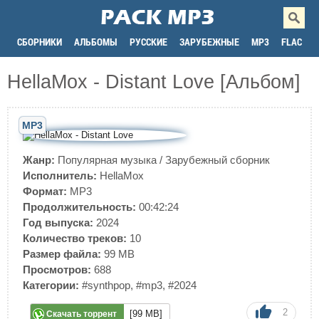
СБОРНИКИ
АЛЬБОМЫ
РУССКИЕ
ЗАРУБЕЖНЫЕ
MP3
FLAC
HellaMox - Distant Love [Альбом]
MP3
Жанр:
Популярная музыка
/
Зарубежный сборник
Исполнитель:
HellaMox
Формат:
MP3
Продолжительность:
00:42:24
Год выпуска:
2024
Количество треков:
10
Размер файла:
99 MB
Просмотров:
688
Категории:
#synthpop
,
#mp3
,
#2024
2
[99 MB]
Скачать торрент