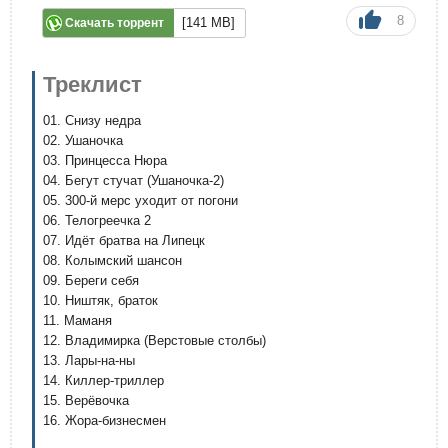
8
[141 MB]
Скачать торрент
Треклист
01. Снизу недра
02. Ушаночка
03. Принцесса Нюра
04. Бегут стучат (Ушаночка-2)
05. 300-й мерс уходит от погони
06. Телогреечка 2
07. Идёт братва на Липецк
08. Колымский шансон
09. Береги себя
10. Ништяк, браток
11. Маманя
12. Владимирка (Верстовые столбы)
13. Лары-на-ны
14. Киллер-триллер
15. Верёвочка
16. Жора-бизнесмен