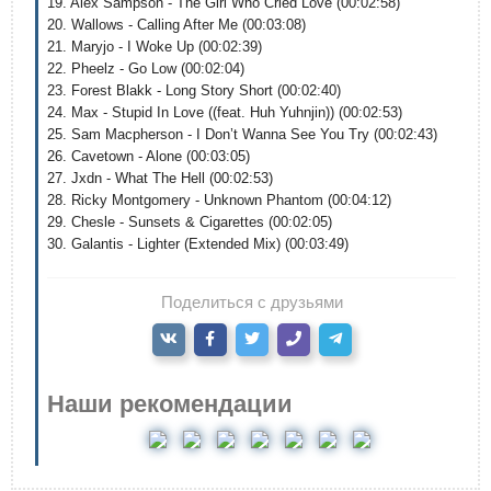
19. Alex Sampson - The Girl Who Cried Love (00:02:58)
20. Wallows - Calling After Me (00:03:08)
21. Maryjo - I Woke Up (00:02:39)
22. Pheelz - Go Low (00:02:04)
23. Forest Blakk - Long Story Short (00:02:40)
24. Max - Stupid In Love ((feat. Huh Yuhnjin)) (00:02:53)
25. Sam Macpherson - I Don’t Wanna See You Try (00:02:43)
26. Cavetown - Alone (00:03:05)
27. Jxdn - What The Hell (00:02:53)
28. Ricky Montgomery - Unknown Phantom (00:04:12)
29. Chesle - Sunsets & Cigarettes (00:02:05)
30. Galantis - Lighter (Extended Mix) (00:03:49)
Поделиться с друзьями
Наши рекомендации