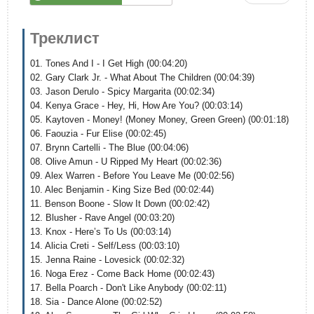
Треклист
01. Tones And I - I Get High (00:04:20)
02. Gary Clark Jr. - What About The Children (00:04:39)
03. Jason Derulo - Spicy Margarita (00:02:34)
04. Kenya Grace - Hey, Hi, How Are You? (00:03:14)
05. Kaytoven - Money! (Money Money, Green Green) (00:01:18)
06. Faouzia - Fur Elise (00:02:45)
07. Brynn Cartelli - The Blue (00:04:06)
08. Olive Amun - U Ripped My Heart (00:02:36)
09. Alex Warren - Before You Leave Me (00:02:56)
10. Alec Benjamin - King Size Bed (00:02:44)
11. Benson Boone - Slow It Down (00:02:42)
12. Blusher - Rave Angel (00:03:20)
13. Knox - Here’s To Us (00:03:14)
14. Alicia Creti - Self/Less (00:03:10)
15. Jenna Raine - Lovesick (00:02:32)
16. Noga Erez - Come Back Home (00:02:43)
17. Bella Poarch - Don't Like Anybody (00:02:11)
18. Sia - Dance Alone (00:02:52)