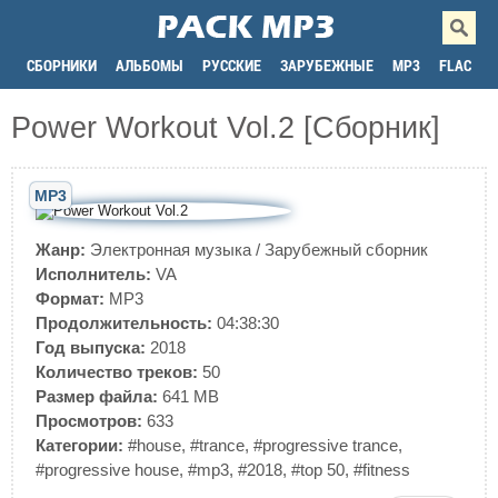
СБОРНИКИ
АЛЬБОМЫ
РУССКИЕ
ЗАРУБЕЖНЫЕ
MP3
FLAC
Power Workout Vol.2 [Сборник]
MP3
Жанр:
Электронная музыка
/
Зарубежный сборник
Исполнитель:
VA
Формат:
MP3
Продолжительность:
04:38:30
Год выпуска:
2018
Количество треков:
50
Размер файла:
641 MB
Просмотров:
633
Категории:
#house
,
#trance
,
#progressive trance
,
#progressive house
,
#mp3
,
#2018
,
#top 50
,
#fitness