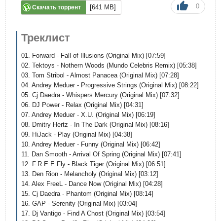
0
[641 MB]
Скачать торрент
Треклист
01. Forward - Fall of Illusions (Original Mix) [07:59]
02. Tektoys - Nothern Woods (Mundo Celebris Remix) [05:38]
03. Tom Stribol - Almost Panacea (Original Mix) [07:28]
04. Andrey Meduer - Progressive Strіngs (Original Mix) [08:22]
05. Cj Daedra - Whispers Mercury (Original Mix) [07:32]
06. DJ Power - Relax (Original Mix) [04:31]
07. Andrey Meduer - X.U. (Original Mix) [06:19]
08. Dmitry Hertz - In The Dark (Original Mix) [08:16]
09. HiJack - Play (Original Mix) [04:38]
10. Andrey Meduer - Funny (Original Mix) [06:42]
11. Dan Smooth - Arrival Of Spring (Original Mix) [07:41]
12. F.R.E.E.Fly - Black Tiger (Original Mix) [06:51]
13. Den Rion - Melancholy (Original Mix) [03:12]
14. Alex FreeL - Dance Now (Original Mix) [04:28]
15. Cj Daedra - Phantom (Original Mix) [08:14]
16. GAP - Serenity (Original Mix) [03:04]
17. Dj Vantigo - Find A Chost (Original Mix) [03:54]