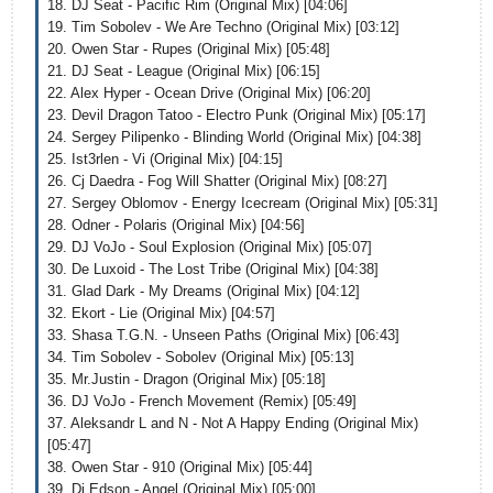
18. DJ Seat - Pacific Rim (Original Mix) [04:06]
19. Tim Sobolev - We Are Techno (Original Mix) [03:12]
20. Owen Star - Rupes (Original Mix) [05:48]
21. DJ Seat - League (Original Mix) [06:15]
22. Alex Hyper - Ocean Drive (Original Mix) [06:20]
23. Devil Dragon Tatoo - Electro Punk (Original Mix) [05:17]
24. Sergey Pilipenko - Blinding World (Original Mix) [04:38]
25. Ist3rlen - Vi (Original Mix) [04:15]
26. Cj Daedra - Fog Will Shatter (Original Mix) [08:27]
27. Sergey Oblomov - Energy Icecream (Original Mix) [05:31]
28. Odner - Polaris (Original Mix) [04:56]
29. DJ VoJo - Soul Explosion (Original Mix) [05:07]
30. De Luxoid - The Lost Tribe (Original Mix) [04:38]
31. Glad Dark - My Dreams (Original Mix) [04:12]
32. Ekort - Lie (Original Mix) [04:57]
33. Shasa T.G.N. - Unseen Paths (Original Mix) [06:43]
34. Tim Sobolev - Sobolev (Original Mix) [05:13]
35. Mr.Justin - Dragon (Original Mix) [05:18]
36. DJ VoJo - French Movement (Remix) [05:49]
37. Aleksandr L and N - Not A Happy Ending (Original Mix)
[05:47]
38. Owen Star - 910 (Original Mix) [05:44]
39. Dj Edson - Angel (Original Mix) [05:00]