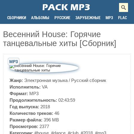
СБОРНИКИ
АЛЬБОМЫ
РУССКИЕ
ЗАРУБЕЖНЫЕ
MP3
FLAC
Весенний House: Горячие
танцевальные хиты [Сборник]
MP3
Жанр:
Электронная музыка
/
Русский сборник
Исполнитель:
VA
Формат:
MP3
Продолжительность:
02:43:59
Год выпуска:
2018
Количество треков:
46
Размер файла:
396 MB
Просмотров:
2377
Категории:
#house
,
#dance
,
#club
,
#2018
,
#mp3