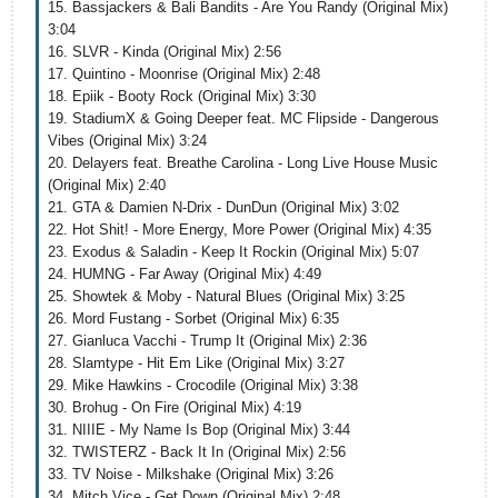
15. Bassjackers & Bali Bandits - Are You Randy (Original Mix)
3:04
16. SLVR - Kinda (Original Mix) 2:56
17. Quintino - Moonrise (Original Mix) 2:48
18. Epiik - Booty Rock (Original Mix) 3:30
19. StadiumX & Going Deeper feat. MC Flipside - Dangerous
Vibes (Original Mix) 3:24
20. Delayers feat. Breathe Carolina - Long Live House Music
(Original Mix) 2:40
21. GTA & Damien N-Drix - DunDun (Original Mix) 3:02
22. Hot Shit! - More Energy, More Power (Original Mix) 4:35
23. Exodus & Saladin - Keep It Rockin (Original Mix) 5:07
24. HUMNG - Far Away (Original Mix) 4:49
25. Showtek & Moby - Natural Blues (Original Mix) 3:25
26. Mord Fustang - Sorbet (Original Mix) 6:35
27. Gianluca Vacchi - Trump It (Original Mix) 2:36
28. Slamtype - Hit Em Like (Original Mix) 3:27
29. Mike Hawkins - Crocodile (Original Mix) 3:38
30. Brohug - On Fire (Original Mix) 4:19
31. NIIIE - My Name Is Bop (Original Mix) 3:44
32. TWISTERZ - Back It In (Original Mix) 2:56
33. TV Noise - Milkshake (Original Mix) 3:26
34. Mitch Vice - Get Down (Original Mix) 2:48