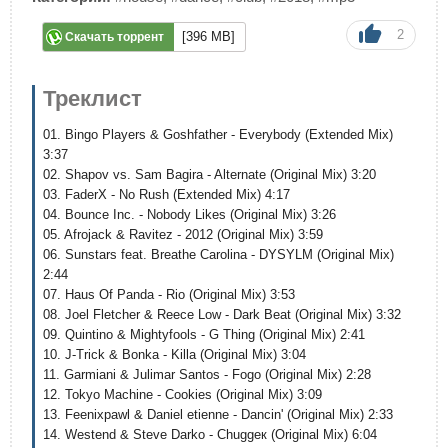
2
[396 MB]
Скачать торрент
Треклист
01. Bingo Players & Goshfather - Everybody (Extended Mix)
3:37
02. Shapov vs. Sam Bagira - Alternate (Original Mix) 3:20
03. FaderX - No Rush (Extended Mix) 4:17
04. Bounce Inc. - Nobody Likes (Original Mix) 3:26
05. Afrojack & Ravitez - 2012 (Original Mix) 3:59
06. Sunstars feat. Breathe Carolina - DYSYLM (Original Mix)
2:44
07. Haus Of Panda - Rio (Original Mix) 3:53
08. Joel Fletcher & Reece Low - Dark Beat (Original Mix) 3:32
09. Quintino & Mightyfools - G Thing (Original Mix) 2:41
10. J-Trick & Bonka - Killa (Original Mix) 3:04
11. Garmiani & Julimar Santos - Fogo (Original Mix) 2:28
12. Tokyo Machine - Cookies (Original Mix) 3:09
13. Feenixpawl & Daniel etienne - Dancin' (Original Mix) 2:33
14. Westend & Steve Darko - Chuggeк (Original Mix) 6:04