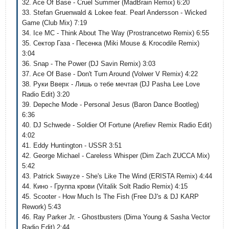
32. Ace Of Base - Cruel Summer (MadBrain Remix) 6:20
33. Stefan Gruenwald & Lokee feat. Pearl Andersson - Wicked
Game (Club Mix) 7:19
34. Ice MC - Think About The Way (Prostrancetwo Remix) 6:55
35. Сектор Газа - Песенка (Miki Mouse & Krocodile Remix)
3:04
36. Snap - The Power (DJ Savin Remix) 3:03
37. Ace Of Base - Don't Turn Around (Volwer V Remix) 4:22
38. Руки Вверх - Лишь о тебе мечтая (DJ Pasha Lee Love
Radio Edit) 3:20
39. Depeche Mode - Personal Jesus (Baron Dance Bootleg)
6:36
40. DJ Schwede - Soldier Of Fortune (Arefiev Remix Radio Edit)
4:02
41. Eddy Huntington - USSR 3:51
42. George Michael - Careless Whisper (Dim Zach ZUCCA Mix)
5:42
43. Patrick Swayze - She's Like The Wind (ERISTA Remix) 4:44
44. Кино - Группа крови (Vitalik Solt Radio Remix) 4:15
45. Scooter - How Much Is The Fish (Free DJ's & DJ KARP
Rework) 5:43
46. Ray Parker Jr. - Ghostbusters (Dima Young & Sasha Vector
Radio Edit) 2:44