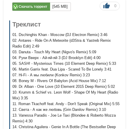
0
[545 MB]
Скачать торрент
Треклист
01. Dschinghis Khan - Moscow (DJ Electron Remix) 3:46
02. Antares - Ride On A Meteorite (d3Stra & Yastreb Remix
Radio Edit) 2:49
03. Danuta - Touch My Heart (Nigvo's Remix) 5:09
04. Руки Вверх - Ай-яй-яй 3 (DJ Brooklyn Edit) 4:00
05. SASH! - Mysterious Times (10 Element Deep Remix) 5:33
06. Martin Garrix feat. Dua Lipa - Scared To Be Lonely 3:41
07. Hi-Fi - А мы любили (Konkov Remix) 3:23
08. Boney M - Rivers Of Babylon (Acid House Mix) 7:12
09. Dr. Alban - One Love (10 Element 2015 Deep Remix) 5:02
10. Krumm & Schief vs. Leon Wolf - Shape Of My Heart (Radio
Mix) 3:35
11. Roman Tkachoff feat. Andy - Don't Speak (Original Mix) 5:55
12. Света - А как же любовь (Grin Danilov Remix) 3:10
13. Vanessa Paradis - Joe Le Taxi (Blondee & Roberto Mozza
Remix) 4:30
14. Christina Aguilera - Genie In A Bottle (The Bestseller Deep