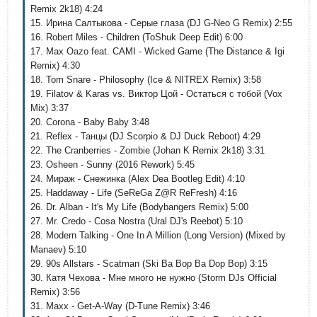
Remix 2k18) 4:24
15. Ирина Салтыкова - Серые глаза (DJ G-Neo G Remix) 2:55
16. Robert Miles - Children (ToShuk Deep Edit) 6:00
17. Max Oazo feat. CAMI - Wicked Game (The Distance & Igi
Remix) 4:30
18. Tom Snare - Philosophy (Ice & NITREX Remix) 3:58
19. Filatov & Karas vs. Виктор Цой - Остаться с тобой (Vox
Mix) 3:37
20. Corona - Baby Baby 3:48
21. Reflex - Танцы (DJ Scorpio & DJ Duck Reboot) 4:29
22. The Cranberries - Zombie (Johan K Remix 2k18) 3:31
23. Osheen - Sunny (2016 Rework) 5:45
24. Мираж - Снежинка (Alex Dea Bootleg Edit) 4:10
25. Haddaway - Life (SeReGa Z@R ReFresh) 4:16
26. Dr. Alban - It's My Life (Bodybangers Remix) 5:00
27. Mr. Credo - Cosa Nostra (Ural DJ's Reebot) 5:10
28. Modern Talking - One In A Million (Long Version) (Mixed by
Manaev) 5:10
29. 90s Allstars - Scatman (Ski Ba Bop Ba Dop Bop) 3:15
30. Катя Чехова - Мне много не нужно (Storm DJs Official
Remix) 3:56
31. Maxx - Get-A-Way (D-Tune Remix) 3:46