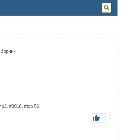
сборник
mp3
,
#2018
,
#top 50
1