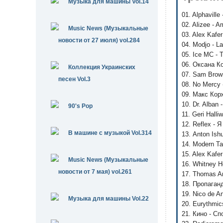
Музыка для машины Vol.14
01. Alphaville
02. Alizee - 
Music News (Музыкальные
03. Alex Kafe
новости от 27 июля) vol.284
04. Modjo - L
05. Ice MC -
06. Оксана К
Коллекция Украинских
07. Sam Brown
песен Vol.3
08. No Mercy
09. Макс Корж
10. Dr. Alban 
90's Pop
11. Geri Halli
12. Reflex - 
В машине с музыкой Vol.314
13. Anton Ish
14. Modern Ta
15. Alex Kafe
Music News (Музыкальные
16. Whitney H
новости от 7 мая) vol.261
17. Thomas An
18. Пропаганд
19. Nico de A
Музыка для машины Vol.22
20. Eurythmic
21. Кино - Сп