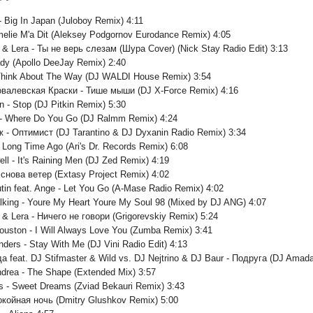
 - Big In Japan (Juloboy Remix) 4:11
Amelie M'a Dit (Aleksey Podgornov Eurodance Remix) 4:05
r & Lera - Ты не верь слезам (Шура Cover) (Nick Stay Radio Edit) 3:13
ady (Apollo DeeJay Remix) 2:40
 Think About The Way (DJ WALDI House Remix) 3:54
овалевская Краски - Тише мыши (DJ X-Force Remix) 4:16
 - Stop (DJ Pitkin Remix) 5:30
 - Where Do You Go (DJ Ralmm Remix) 4:24
 - Оптимист (DJ Tarantino & DJ Dyxanin Radio Remix) 3:34
- Long Time Ago (Ari's Dr. Records Remix) 6:08
well - It's Raining Men (DJ Zed Remix) 4:19
Я снова ветер (Extasy Project Remix) 4:02
utin feat. Ange - Let You Go (A-Mase Radio Remix) 4:02
lking - Youre My Heart Youre My Soul 98 (Mixed by DJ ANG) 4:07
r & Lera - Ничего не говори (Grigorevskiy Remix) 5:24
ouston - I Will Always Love You (Zumba Remix) 3:41
ders - Stay With Me (DJ Vini Radio Edit) 4:13
а feat. DJ Stifmaster & Wild vs. DJ Nejtrino & DJ Baur - Подруга (DJ Amad
ndrea - The Shape (Extended Mix) 3:57
s - Sweet Dreams (Zviad Bekauri Remix) 3:43
окойная ночь (Dmitry Glushkov Remix) 5:00