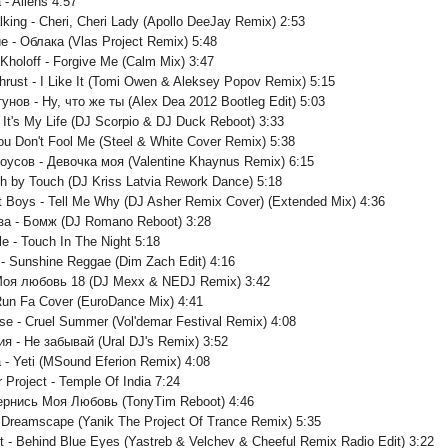
- Aliens 4:57
lking - Cheri, Cheri Lady (Apollo DeeJay Remix) 2:53
 - Облака (Vlas Project Remix) 5:48
 Kholoff - Forgive Me (Calm Mix) 3:47
Thrust - I Like It (Tomi Owen & Aleksey Popov Remix) 5:15
нов - Ну, что же ты (Alex Dea 2012 Bootleg Edit) 5:03
- It's My Life (DJ Scorpio & DJ Duck Reboot) 3:33
ou Don't Fool Me (Steel & White Cover Remix) 5:38
оусов - Девочка моя (Valentine Khaynus Remix) 6:15
ch by Touch (DJ Kriss Latvia Rework Dance) 5:18
t Boys - Tell Me Why (DJ Asher Remix Cover) (Extended Mix) 4:36
аза - Бомж (DJ Romano Reboot) 3:28
cle - Touch In The Night 5:18
 - Sunshine Reggae (Dim Zach Edit) 4:16
Моя любовь 18 (DJ Mexx & NEDJ Remix) 3:42
Run Fa Cover (EuroDance Mix) 4:41
se - Cruel Summer (Vol'demar Festival Remix) 4:08
я - Не забывай (Ural DJ's Remix) 3:52
 - Yeti (MSound Eferion Remix) 4:08
r Project - Temple Of India 7:24
Вернись Моя Любовь (TonyTim Reboot) 4:46
 Dreamscape (Yanik The Project Of Trance Remix) 5:35
it - Behind Blue Eyes (Yastreb & Velchev & Cheeful Remix Radio Edit) 3:22