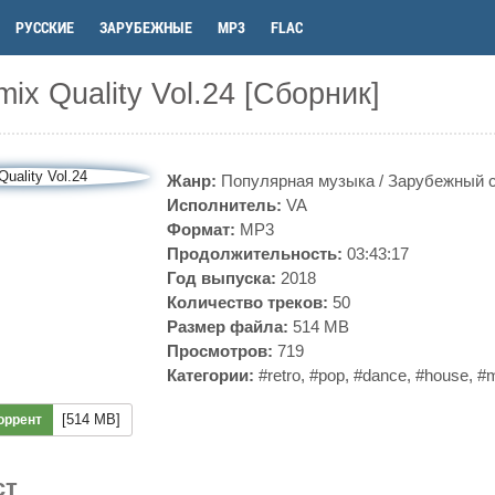
РУССКИЕ
ЗАРУБЕЖНЫЕ
MP3
FLAC
ix Quality Vol.24 [Сборник]
Жанр:
Популярная музыка
/
Зарубежный 
Исполнитель:
VA
Формат:
MP3
Продолжительность:
03:43:17
Год выпуска:
2018
Количество треков:
50
Размер файла:
514 MB
Просмотров:
719
Категории:
#retro
,
#pop
,
#dance
,
#house
,
#
[514 MB]
оррент
ст