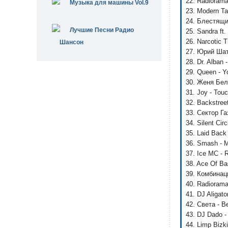
22. Radiorama 
Музыка для машины Vol.9
23. Modern Ta
24. Блестящие
Лучшие Песни Радио
25. Sandra ft.
26. Narcotic 
Шансон
27. Юрий Шату
28. Dr. Alban 
29. Queen - Y
30. Женя Бел
31. Joy - Tou
32. Backstree
33. Сектор Г
34. Silent Cir
35. Laid Back
36. Smash - 
37. Ice MC - 
38. Ace Of Ba
39. Комбинаци
40. Radiorama
41. DJ Aligato
42. Света - 
43. DJ Dado -
44. Limp Bizk