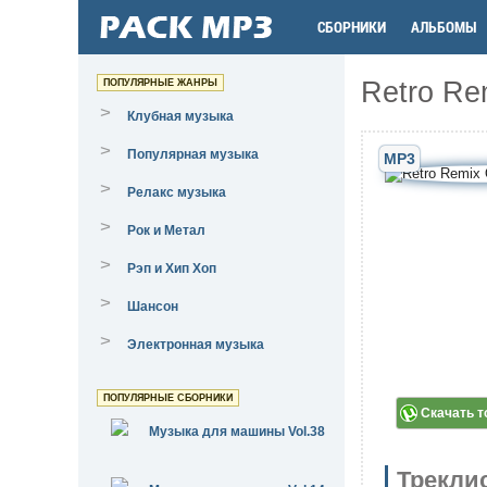
СБОРНИКИ
АЛЬБОМЫ
Retro Rem
ПОПУЛЯРНЫЕ ЖАНРЫ
>
Клубная музыка
>
Популярная музыка
MP3
>
Релакс музыка
>
Рок и Метал
>
Рэп и Хип Хоп
>
Шансон
>
Электронная музыка
ПОПУЛЯРНЫЕ СБОРНИКИ
Скачать т
Музыка для машины Vol.38
Трекли