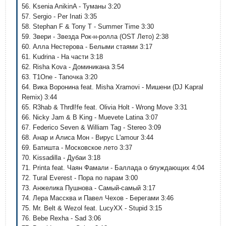
56. Ksenia AnikinA - Туманы 3:20
57. Sergio - Per Inati 3:35
58. Stephan F & Tony T - Summer Time 3:30
59. Звери - Звезда Рок-н-ролла (OST Лето) 2:38
60. Алла Нестерова - Белыми стаями 3:17
61. Kudrina - На части 3:18
62. Risha Kova - Доминикана 3:54
63. T1One - Тапочка 3:20
64. Вика Воронина feat. Misha Xramovi - Мишени (DJ Kapral
Remix) 3:44
65. R3hab & Thrdl!fe feat. Olivia Holt - Wrong Move 3:31
66. Nicky Jam & B King - Muevete Latina 3:07
67. Federico Seven & William Tag - Stereo 3:09
68. Анар и Алиса Мон - Вирус L'amour 3:44
69. Батишта - Московское лето 3:37
70. Kissadilla - Дубаи 3:18
71. Printa feat. Чаян Фамали - Баллада о блуждающих 4:04
72. Tural Everest - Пора по парам 3:00
73. Анжелика Пушнова - Самый-самый 3:17
74. Лера Массква и Павел Чехов - Берегами 3:46
75. Mr. Belt & Wezol feat. LucyXX - Stupid 3:15
76. Bebe Rexha - Sad 3:06