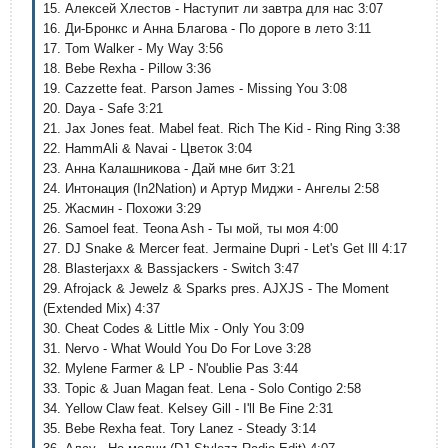
15. Алексей Хлестов - Наступит ли завтра для нас 3:07
16. Ди-Бронкс и Анна Благова - По дороге в лето 3:11
17. Tom Walker - My Way 3:56
18. Bebe Rexha - Pillow 3:36
19. Cazzette feat. Parson James - Missing You 3:08
20. Daya - Safe 3:21
21. Jax Jones feat. Mabel feat. Rich The Kid - Ring Ring 3:38
22. HammAli & Navai - Цветок 3:04
23. Анна Калашникова - Дай мне бит 3:21
24. Интонация (In2Nation) и Артур Миджи - Ангелы 2:58
25. Жасмин - Похожи 3:29
26. Samoel feat. Teona Ash - Ты мой, ты моя 4:00
27. DJ Snake & Mercer feat. Jermaine Dupri - Let's Get Ill 4:17
28. Blasterjaxx & Bassjackers - Switch 3:47
29. Afrojack & Jewelz & Sparks pres. AJXJS - The Moment
(Extended Mix) 4:37
30. Cheat Codes & Little Mix - Only You 3:09
31. Nervo - What Would You Do For Love 3:28
32. Mylene Farmer & LP - N'oublie Pas 3:44
33. Topic & Juan Magan feat. Lena - Solo Contigo 2:58
34. Yellow Claw feat. Kelsey Gill - I'll Be Fine 2:31
35. Bebe Rexha feat. Tory Lanez - Steady 3:14