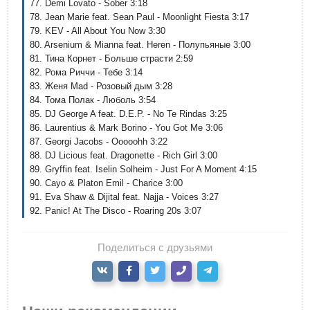
77. Demi Lovato - Sober 3:18
78. Jean Marie feat. Sean Paul - Moonlight Fiesta 3:17
79. KEV - All About You Now 3:30
80. Arsenium & Mianna feat. Heren - Полупьяные 3:00
81. Тина Корнет - Больше страсти 2:59
82. Рома Риччи - Тебе 3:14
83. Женя Mad - Розовый дым 3:28
84. Тома Полак - Люболь 3:54
85. DJ George A feat. D.E.P. - No Te Rindas 3:25
86. Laurentius & Mark Borino - You Got Me 3:06
87. Georgi Jacobs - Ooooohh 3:22
88. DJ Licious feat. Dragonette - Rich Girl 3:00
89. Gryffin feat. Iselin Solheim - Just For A Moment 4:15
90. Cayo & Platon Emil - Charice 3:00
91. Eva Shaw & Dijital feat. Najja - Voices 3:27
92. Panic! At The Disco - Roaring 20s 3:07
Поделиться с друзьями