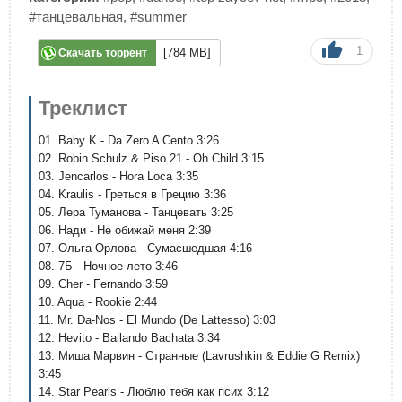
#танцевальная
,
#summer
1
[784 MB]
Скачать торрент
Треклист
01. Baby K - Da Zero A Cento 3:26
02. Robin Schulz & Piso 21 - Oh Child 3:15
03. Jencarlos - Hora Loca 3:35
04. Kraulis - Греться в Грецию 3:36
05. Лера Туманова - Танцевать 3:25
06. Нади - Не обижай меня 2:39
07. Ольга Орлова - Сумасшедшая 4:16
08. 7Б - Ночное лето 3:46
09. Cher - Fernando 3:59
10. Aqua - Rookie 2:44
11. Mr. Da-Nos - El Mundo (De Lattesso) 3:03
12. Hevito - Bailando Bachata 3:34
13. Миша Марвин - Странные (Lavrushkin & Eddie G Remix)
3:45
14. Star Pearls - Люблю тебя как псих 3:12