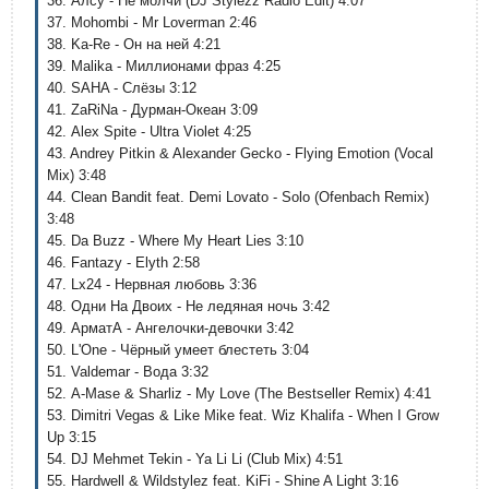
36. Алсу - Не молчи (DJ Stylezz Radio Edit) 4:07
37. Mohombi - Mr Loverman 2:46
38. Ka-Re - Он на ней 4:21
39. Malika - Миллионами фраз 4:25
40. SAHA - Слёзы 3:12
41. ZaRiNa - Дурман-Океан 3:09
42. Alex Spite - Ultra Violet 4:25
43. Andrey Pitkin & Alexander Gecko - Flying Emotion (Vocal
Mix) 3:48
44. Clean Bandit feat. Demi Lovato - Solo (Ofenbach Remix)
3:48
45. Da Buzz - Where My Heart Lies 3:10
46. Fantazy - Elyth 2:58
47. Lx24 - Нервная любовь 3:36
48. Одни На Двоих - Не ледяная ночь 3:42
49. АрматА - Ангелочки-девочки 3:42
50. L'One - Чёрный умеет блестеть 3:04
51. Valdemar - Вода 3:32
52. A-Mase & Sharliz - My Love (The Bestseller Remix) 4:41
53. Dimitri Vegas & Like Mike feat. Wiz Khalifa - When I Grow
Up 3:15
54. DJ Mehmet Tekin - Ya Li Li (Club Mix) 4:51
55. Hardwell & Wildstylez feat. KiFi - Shine A Light 3:16