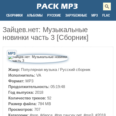
СБОРНИКИ
АЛЬБОМЫ
РУССКИЕ
ЗАРУБЕЖНЫЕ
MP3
FLAC
Зайцев.нет: Музыкальные
новинки часть 3 [Сборник]
MP3
Жанр:
Популярная музыка
/
Русский сборник
Исполнитель:
VA
Формат:
MP3
Продолжительность:
05:19:48
Год выпуска:
2018
Количество треков:
92
Размер файла:
784 MB
Просмотров:
707
Категории:
#pop
,
#dance
,
#top zaycev net
,
#mp3
,
#2018
,