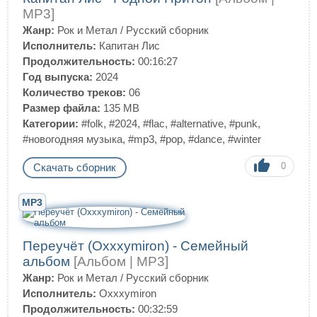
MP3]
Жанр:
Рок и Метал
/
Русский сборник
Исполнитель:
Капитан Лис
Продолжительность:
00:16:27
Год выпуска:
2024
Количество треков:
06
Размер файла:
135 MB
Категории:
#folk
,
#2024
,
#flac
,
#alternative
,
#punk
,
#новогодняя музыка
,
#mp3
,
#pop
,
#dance
,
#winter
0
Скачать сборник
MP3
Переучёт (Oxxxymiron) - Семейный
альбом
[Альбом | MP3]
Жанр:
Рок и Метал
/
Русский сборник
Исполнитель:
Oxxxymiron
Продолжительность:
00:32:59