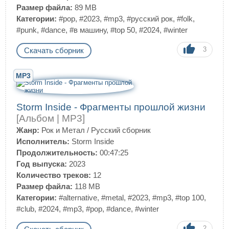
Размер файла:
89 MB
Категории:
#pop
,
#2023
,
#mp3
,
#русский рок
,
#folk
,
#punk
,
#dance
,
#в машину
,
#top 50
,
#2024
,
#winter
3
Скачать сборник
MP3
Storm Inside - Фрагменты прошлой жизни
[Альбом | MP3]
Жанр:
Рок и Метал
/
Русский сборник
Исполнитель:
Storm Inside
Продолжительность:
00:47:25
Год выпуска:
2023
Количество треков:
12
Размер файла:
118 MB
Категории:
#alternative
,
#metal
,
#2023
,
#mp3
,
#top 100
,
#club
,
#2024
,
#mp3
,
#pop
,
#dance
,
#winter
2