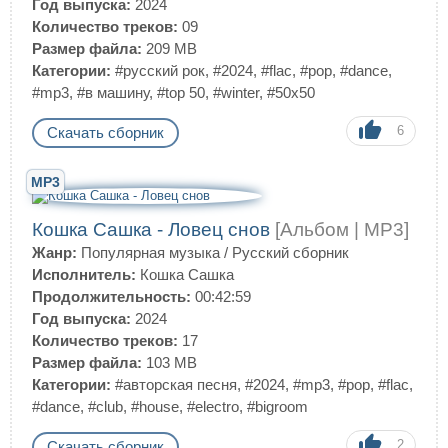
Год выпуска:
2024
Количество треков:
09
Размер файла:
209 MB
Категории:
#русский рок
,
#2024
,
#flac
,
#pop
,
#dance
,
#mp3
,
#в машину
,
#top 50
,
#winter
,
#50x50
6
Скачать сборник
MP3
Кошка Сашка - Ловец снов
[Альбом | MP3]
Жанр:
Популярная музыка
/
Русский сборник
Исполнитель:
Кошка Сашка
Продолжительность:
00:42:59
Год выпуска:
2024
Количество треков:
17
Размер файла:
103 MB
Категории:
#авторская песня
,
#2024
,
#mp3
,
#pop
,
#flac
,
#dance
,
#club
,
#house
,
#electro
,
#bigroom
2
Скачать сборник