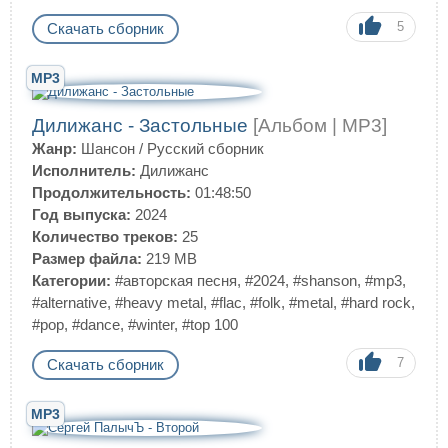
5
Скачать сборник
MP3
Дилижанс - Застольные
[Альбом | MP3]
Жанр:
Шансон
/
Русский сборник
Исполнитель:
Дилижанс
Продолжительность:
01:48:50
Год выпуска:
2024
Количество треков:
25
Размер файла:
219 MB
Категории:
#авторская песня
,
#2024
,
#shanson
,
#mp3
,
#alternative
,
#heavy metal
,
#flac
,
#folk
,
#metal
,
#hard rock
,
#pop
,
#dance
,
#winter
,
#top 100
7
Скачать сборник
MP3