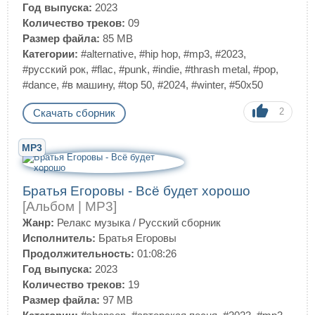
Год выпуска:
2023
Количество треков:
09
Размер файла:
85 MB
Категории:
#alternative
,
#hip hop
,
#mp3
,
#2023
,
#русский рок
,
#flac
,
#punk
,
#indie
,
#thrash metal
,
#pop
,
#dance
,
#в машину
,
#top 50
,
#2024
,
#winter
,
#50x50
2
Скачать сборник
MP3
Братья Егоровы - Всё будет хорошо
[Альбом | MP3]
Жанр:
Релакс музыка
/
Русский сборник
Исполнитель:
Братья Егоровы
Продолжительность:
01:08:26
Год выпуска:
2023
Количество треков:
19
Размер файла:
97 MB