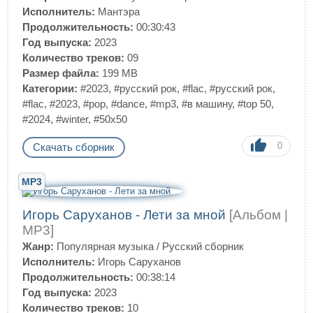
Исполнитель:
Мантэра
Продолжительность:
00:30:43
Год выпуска:
2023
Количество треков:
09
Размер файла:
199 MB
Категории:
#2023
,
#русский рок
,
#flac
,
#русский рок
,
#flac
,
#2023
,
#pop
,
#dance
,
#mp3
,
#в машину
,
#top 50
,
#2024
,
#winter
,
#50x50
0
Скачать сборник
MP3
Игорь Саруханов - Лети за мной
[Альбом |
MP3]
Жанр:
Популярная музыка
/
Русский сборник
Исполнитель:
Игорь Саруханов
Продолжительность:
00:38:14
Год выпуска:
2023
Количество треков:
10