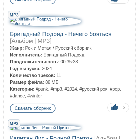
MP3
Бригадный Подряд - Нечего бояться
[Альбом | MP3]
Жанр:
Рок и Метал
/
Русский сборник
Исполнитель:
Бригадный Подряд
Продолжительность:
00:35:33
Год выпуска:
2024
Количество треков:
11
Размер файла:
88 MB
Категории:
#punk
,
#mp3
,
#2024
,
#русский рок
,
#pop
,
#dance
,
#winter
2
Скачать сборник
MP3
Капитан Лис - Родной Притон
[Альбом |