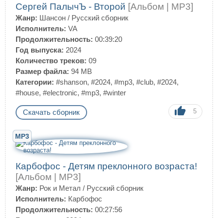
Сергей ПалычЪ - Второй
[Альбом | MP3]
Жанр:
Шансон
/
Русский сборник
Исполнитель:
VA
Продолжительность:
00:39:20
Год выпуска:
2024
Количество треков:
09
Размер файла:
94 MB
Категории:
#shanson
,
#2024
,
#mp3
,
#club
,
#2024
,
#house
,
#electronic
,
#mp3
,
#winter
5
Скачать сборник
MP3
Карбофос - Детям преклонного возраста!
[Альбом | MP3]
Жанр:
Рок и Метал
/
Русский сборник
Исполнитель:
Карбофос
Продолжительность:
00:27:56