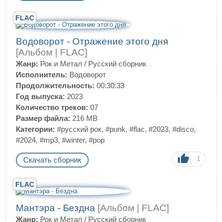
FLAC
Водоворот - Отражение этого дня
[Альбом | FLAC]
Жанр:
Рок и Метал
/
Русский сборник
Исполнитель:
Водоворот
Продолжительность:
00:30:33
Год выпуска:
2023
Количество треков:
07
Размер файла:
216 MB
Категории:
#русский рок
,
#punk
,
#flac
,
#2023
,
#disco
,
#2024
,
#mp3
,
#winter
,
#pop
1
Скачать сборник
FLAC
Мантэра - Бездна
[Альбом | FLAC]
Жанр:
Рок и Метал
/
Русский сборник