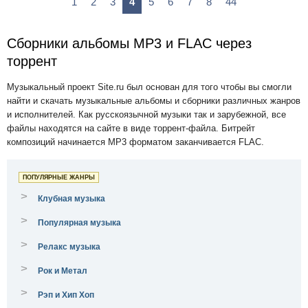
1
2
3
4
5
6
7
8
44
Сборники альбомы MP3 и FLAC через
торрент
Музыкальный проект Site.ru был основан для того чтобы вы смогли
найти и скачать музыкальные альбомы и сборники различных жанров
и исполнителей. Как русскоязычной музыки так и зарубежной, все
файлы находятся на сайте в виде торрент-файла. Битрейт
композиций начинается MP3 форматом заканчивается FLAC.
ПОПУЛЯРНЫЕ ЖАНРЫ
>
Клубная музыка
>
Популярная музыка
>
Релакс музыка
>
Рок и Метал
>
Рэп и Хип Хоп