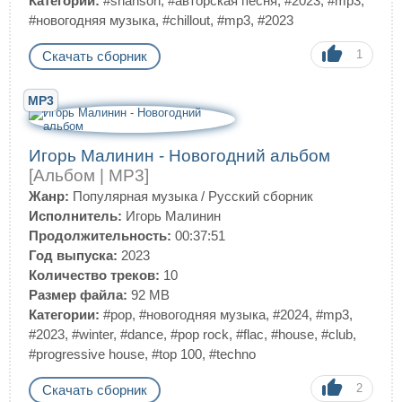
Категории:
#shanson
,
#авторская песня
,
#2023
,
#mp3
,
#новогодняя музыка
,
#chillout
,
#mp3
,
#2023
1
Скачать сборник
MP3
Игорь Малинин - Новогодний альбом
[Альбом | MP3]
Жанр:
Популярная музыка
/
Русский сборник
Исполнитель:
Игорь Малинин
Продолжительность:
00:37:51
Год выпуска:
2023
Количество треков:
10
Размер файла:
92 MB
Категории:
#pop
,
#новогодняя музыка
,
#2024
,
#mp3
,
#2023
,
#winter
,
#dance
,
#pop rock
,
#flac
,
#house
,
#club
,
#progressive house
,
#top 100
,
#techno
2
Скачать сборник