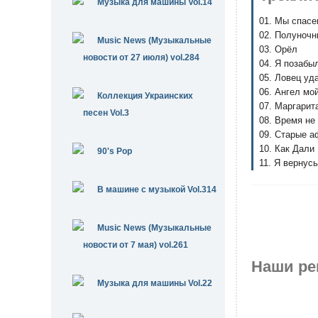
Музыка для машины Vol.14
01. Мы спас
02. Полуночн
Music News (Музыкальные
03. Орёл
новости от 27 июля) vol.284
04. Я позабы
05. Ловец уд
06. Ангел мо
Коллекция Украинских
07. Маргарит
песен Vol.3
08. Время не
09. Старые 
10. Как Дали
90's Pop
11. Я вернусь
В машине с музыкой Vol.314
Music News (Музыкальные
новости от 7 мая) vol.261
Наши ре
Музыка для машины Vol.22