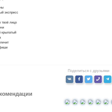
ены
ый экспресс
л твоё лицо
ачи
й крылатый
а
 лечит
афиши
Поделиться с друзьями
комендации