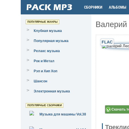
СБОРНИКИ
АЛЬБОМЫ
Валерий 
ПОПУЛЯРНЫЕ ЖАНРЫ
>
Клубная музыка
>
Популярная музыка
FLAC
>
Релакс музыка
>
Рок и Метал
>
Рэп и Хип Хоп
>
Шансон
>
Электронная музыка
ПОПУЛЯРНЫЕ СБОРНИКИ
Скачать т
Музыка для машины Vol.38
Трекли