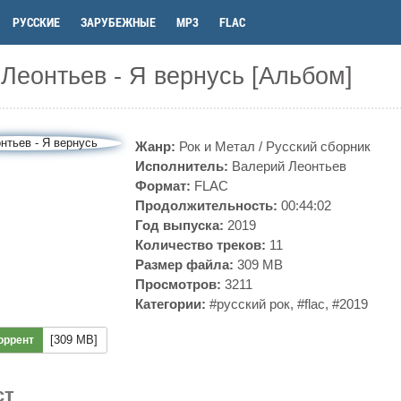
РУССКИЕ
ЗАРУБЕЖНЫЕ
MP3
FLAC
Леонтьев - Я вернусь [Альбом]
Жанр:
Рок и Метал
/
Русский сборник
Исполнитель:
Валерий Леонтьев
Формат:
FLAC
Продолжительность:
00:44:02
Год выпуска:
2019
Количество треков:
11
Размер файла:
309 MB
Просмотров:
3211
Категории:
#русский рок
,
#flac
,
#2019
[309 MB]
оррент
ст