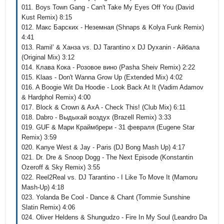
011. Boys Town Gang - Can't Take My Eyes Off You (David
Kust Remix) 8:15
012. Макс Барских - Неземная (Shnaps & Kolya Funk Remix)
4:41
013. Ramil’ & Ханза vs. DJ Tarantino x DJ Dyxanin - Айбала
(Original Mix) 3:12
014. Клава Кока - Розовое вино (Pasha Sheiv Remix) 2:22
015. Klaas - Don't Wanna Grow Up (Extended Mix) 4:02
016. A Boogie Wit Da Hoodie - Look Back At It (Vadim Adamov
& Hardphol Remix) 4:00
017. Block & Crown & AxA - Check This! (Club Mix) 6:11
018. Dabro - Выдыхай воздух (Brazell Remix) 3:33
019. GUF & Мари Краймбрери - 31 февраля (Eugene Star
Remix) 3:59
020. Kanye West & Jay - Paris (DJ Bong Mash Up) 4:17
021. Dr. Dre & Snoop Dogg - The Next Episode (Konstantin
Ozeroff & Sky Remix) 3:55
022. Reel2Real vs. DJ Tarantino - I Like To Move It (Mamoru
Mash-Up) 4:18
023. Yolanda Be Cool - Dance & Chant (Tommie Sunshine
Slatin Remix) 4:06
024. Oliver Heldens & Shungudzo - Fire In My Soul (Leandro Da