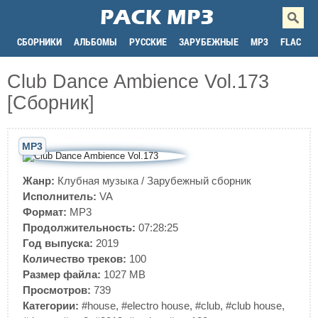
СБОРНИКИ
АЛЬБОМЫ
РУССКИЕ
ЗАРУБЕЖНЫЕ
MP3
FLAC
Club Dance Ambience Vol.173
[Сборник]
MP3
Жанр:
Клубная музыка
/
Зарубежный сборник
Исполнитель:
VA
Формат:
MP3
Продолжительность:
07:28:25
Год выпуска:
2019
Количество треков:
100
Размер файла:
1027 MB
Просмотров:
739
Категории:
#house
,
#electro house
,
#club
,
#club house
,