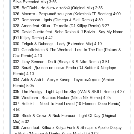
Silva Extended Mix) 3:56
025. BoGDaN - Не быть с тобой (Original Mix) 2:35
026. Мохито - Разрывай танцпол (KalashnikFF Bootleg) 4:00
027. Rompasso - Ignis (Olmega & Skill Remix) 4:39
028. Arnon feat Killua - Te molla (DJ Killjoy Remix) 3:27
029. David Guetta feat. Bebe Rexha & J Balvin - Say My Name
(DJ Killjoy Remix) 4:42
030. Felguk & Dubdogz - Lady (Extended Mix) 4:19
031. Gesaffelstein & The Weeknd - Lost In The Fire (Rakurs &
Cox Remix) 4:10
032. Ilkay Sencan - Do It (Binayz & S-Nike Remix) 3:51
033. Зомб - Дьявол не носит Prada (DJ Safiter & Neqdope
Remix) 4:10
034. Artik & Asti ft. Артум Качер - Грустный дэнс (Amice
Remix) 5:05
035. The Prodigy - Light Up The Sky (ZAN & SKILL Remix) 4:27
036. Westbam - Beatbox Rocker (Nikita Nik Remix) 4:25
037. Reflekt - I Need To Feel Loved (10 Element Deep Remix)
4:50
038. Block & Crown & Nick Fiorucci - Light Of Day (Original
Mix) 5:02
039. Arnon feat. Killua x Kolya Funk & Shnaps x Apollo Deejay -
Te Molla (Mamoru & Dmitry Kravs Mash-Up) 3:03