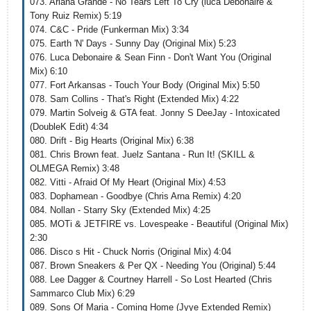
073. Ariana Grande - No Tears Left To Cry (luca Debonaire &
Tony Ruiz Remix) 5:19
074. C&C - Pride (Funkerman Mix) 3:34
075. Earth 'N' Days - Sunny Day (Original Mix) 5:23
076. Luca Debonaire & Sean Finn - Don't Want You (Original
Mix) 6:10
077. Fort Arkansas - Touch Your Body (Original Mix) 5:50
078. Sam Collins - That's Right (Extended Mix) 4:22
079. Martin Solveig & GTA feat. Jonny S DeeJay - Intoxicated
(DoubleK Edit) 4:34
080. Drift - Big Hearts (Original Mix) 6:38
081. Chris Brown feat. Juelz Santana - Run It! (SKILL &
OLMEGA Remix) 3:48
082. Vitti - Afraid Of My Heart (Original Mix) 4:53
083. Dophamean - Goodbye (Chris Arna Remix) 4:20
084. Nollan - Starry Sky (Extended Mix) 4:25
085. MOTi & JETFIRE vs. Lovespeake - Beautiful (Original Mix)
2:30
086. Disco s Hit - Chuck Norris (Original Mix) 4:04
087. Brown Sneakers & Per QX - Needing You (Original) 5:44
088. Lee Dagger & Courtney Harrell - So Lost Hearted (Chris
Sammarco Club Mix) 6:29
089. Sons Of Maria - Coming Home (Jyye Extended Remix)