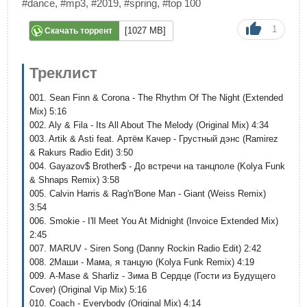
#dance
,
#mp3
,
#2019
,
#spring
,
#top 100
1
[1027 MB]
Скачать торрент
Треклист
001. Sean Finn & Corona - The Rhythm Of The Night (Extended
Mix) 5:16
002. Aly & Fila - Its All About The Melody (Original Mix) 4:34
003. Artik & Asti feat. Артём Качер - Грустный дэнс (Ramirez
& Rakurs Radio Edit) 3:50
004. Gayazov$ Brother$ - До встречи на танцполе (Kolya Funk
& Shnaps Remix) 3:58
005. Calvin Harris & Rag'n'Bone Man - Giant (Weiss Remix)
3:54
006. Smokie - I'll Meet You At Midnight (Invoice Extended Mix)
2:45
007. MARUV - Siren Song (Danny Rockin Radio Edit) 2:42
008. 2Маши - Мама, я танцую (Kolya Funk Remix) 4:19
009. A-Mase & Sharliz - Зима В Сердце (Гости из Будущего
Cover) (Original Vip Mix) 5:16
010. Coach - Everybody (Original Mix) 4:14