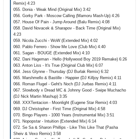
Remix) 4:23
055. Donia - Weak Mind (Original Mix) 3:42
056. Gorky Park - Moscow Calling (Mamoru Mash-Up) 4:26
057. House Of Pain - Jump Around (Balu Remix) 4:08
058. David Novacek & Sharapov - Back Time (Original Mix)
4:23
059. Nicola Zucchi - WoW (Extended Mix) 4:02
060. Pablo Ferrero - Show Me Love (Club Mix) 4:40
061. Sagan - BOUGE (Extended Mix) 4:10
062. Dani Hageman - Hello (Hollywood Boy 2019 Remake) 6:26
063. Anton Liss - It's True (Original Club Mix) 6:07
064. Jess Glynne - Thursday (DJ Burlak Remix) 6:32
065. Marshmello & Bastille - Happier (DJ Killjoy Remix) 4:11
066. Roman Flugel - Geht's Noch (DJ Jurbas Remix) 4:11
067. Slowbody x Dread MC & Johnny Good - Swipe Muchacho
(DJ Nick Martin Mashup) 3:35
068. XXXTentacion - Moonlight (Eugene Star Remix) 4:03
069. DJ Christopher - First Time (Original Mix) 4:58
070. Bingo Players - 1000 Years (Instrumental Mix) 3:51
071. Nopopstar - Intuition (Extended Mix) 6:14
072. Se Sa & Sharon Phillips - Like This Like That (Pasha
Sheiv & Vexo Remix) 3:58