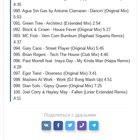
4:35
090. Agua Sin Gas by Antoine Clamaran - Dancin' (Original Mix)
5:53
091. Green Tree - Architect (Extended Mix) 2:54
092. Block & Crown - House Fever (Original Mix) 5:27
093. MC Fioti - Vem Com Bumbum (Raphael Siqueira Remix)
4:37
094. Gary Caos - Street Player (Original Mix) 5:45
095. Brian Rogers - Tech The House (Club Mix) 4:40
096. Paul Morrell feat. Inaya Day - My Kinda Man (Haipa Remix)
4:28
097. Egor Twist - Diseness (Original Mix) 3:41
098. Masters At Work - Work (DJ Bong Mash Up) 4:51
099. Dian Solo - Gipsy Queen (Original Mix) 7:25
100. Joel Corry & Hayley May - Fallen (Linier Extended Remix)
4:11
Поделиться с друзьями