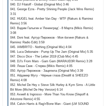
040. DJ Filatoff - Global (Original Mix) 3:46
041. George Ezra - Pretty Shining People (Jack Wins Remix)
3:31
042. HUGEL feat. Amber Van Day - WTF (Rakurs & Ramirez
Remix) 3:56
043. Вадим Галыгин и 'Ленинград' - 8 Марта (Mikis Remix)
3:08
044. Doni feat. Артур Пирожков - Моя богиня (Rakurs &
Ramirez Radio Edit) 3:59
045. IAMBR!TO - Nothing (Original Mix) 4:04
046. Luca Debonaire - Pump Up The Jam (Original Mix) 5:35
047. Disco Dice - The Letter 2019 (Club Mix) 4:45
048. DJ's From Mars - Gam Gam (MARAUD3R Remix) 3:28
049. Леша Свик - Стерва (Mikis Remix) 4:05
050. Артур Пирожков - Зацепила (Original Mix) 3:39
051. Айдамир Мугу - Чёрные глаза (DreaM & SHEEZO
Remix) 4:08
052. Michel De Hey x Steve Silk Hurley & Kym Sims - A Little
Bit More (Michel De Hey Version) 6:14
053. Axwell & Ingrosso - More Than You Know (Slepoff &
Arkstone Remix) 4:55
054. Calvin Harris & Rag'n'Bone Man - Giant (LM SOUND