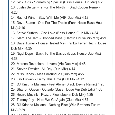
12. Sick Kids - Something Special (Bass House Dub Mix) 4:25
13. Justin Berger - Is For The Rhythm (Brad Cooper Remix)
4:23
14. Rachel Wins - Stay With Me (VIP Dub Mix) 4:12
15. Dave Blame - One For The Treble (Funk Noise Bass House
Mix) 4:16
16. Active Surfers - One Love (Bass House Club Mix) 4:34
17. Slam The Jam - Dropped Bass (Electro House Vip Mix) 4:21
18. Dave Turner - House Healed Me (Franko Ferreri Tech House
Dub Mix) 4:25
19. Nigel Dope - Back To The Basics (Bass House Dub Mix)
4:38
20. Morena Rezzolata - Lovers (Vip Dub Mix) 4:43
21. Steven Draxler - All Day (Dub Mix) 4:14
22. Miss Janes - Mess Around '20 (Dub Mix) 4:27
23. Jay Lutwen - Enjoy This Time (Dub Mix) 4:12
24. DJ Kristina Mailana - Feel Alone (Black Devils Remix) 4:25
25. Sharron Queen - Outside (Bass House Vip Dub Edit) 4:08
26. Houze Muzzik - Puzzle Flow (Jackin Dub Mix) 4:25
27. Tommy Joy - Here We Go Again (Club Mix) 4:37
28. DJ Kristina Mailana - Nothing Else (Wild Brothers Future
Mix) 5:29