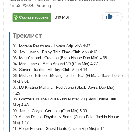
#mp3
,
#2020
,
#spring
1
[349 MB]
Скачать торрент
Треклист
01. Morena Rezzolata - Lovers (Vip Mix) 4:43
02. Jay Lutwen - Enjoy This Time (Club Mix) 4:12
03. Matt Cassari - Creation (Bass House Dub Mix) 4:38
04. Miss Janes - Mess Around '20 (Club Mix) 4:27
05. Steven Draxler - All Day (Club Mix) 4:14
06. Michael Beltone - Moving To The Beat (G-Mafia Bass House
Mix) 3:51
07. DJ Kristina Mailana - Feel Alone (Black Devils Dub Mix)
4:25
08. Brazzers In The House - No Matter '20 (Bass House Dub
Mix) 4:43
09. James Colyn - Get Lost (Club Mix) 5:09
10. Action Disco - Rhythm & Beats (Curtis Feldt Jackin House
Mix) 4:47
11. Roger Ferrero - Ghost Beats (Jackin Vip Mix) 5:14