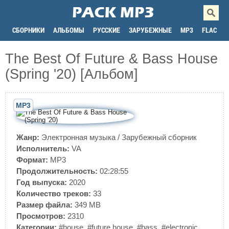
СБОРНИКИ
АЛЬБОМЫ
РУССКИЕ
ЗАРУБЕЖНЫЕ
MP3
FLAC
The Best Of Future & Bass House
(Spring '20) [Альбом]
MP3
Жанр:
Электронная музыка
/
Зарубежный сборник
Исполнитель:
VA
Формат:
MP3
Продолжительность:
02:28:55
Год выпуска:
2020
Количество треков:
33
Размер файла:
349 MB
Просмотров:
2310
Категории:
#house
,
#future house
,
#bass
,
#electronic
,