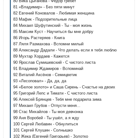
80 Вика Цыганова - Фёдор гребёт
81 «Владимир» - Без пяти минут
82 Евгений Коновалов - Любимая женщина
83 Мафик - Подозрительные лица
84 Михаил Шуфутинский - Ты - моя жизнь
85 Максим Куст - Научиться бы мне добру
86 Игорь Растеряев - Книга
87 Ляля Размахова - Вспомни милый
88 Александр Дадали - Что делать если я тебя люблю
89 Мухтар Хордаев - Кажется
90 Ярослав Сумишевский - С чистого листа
91 Владимир Ждамиров - Вспоминай
92 Виталий Аксёнов - Семицветик
93 «Лесоповал» - Да, да, да
94 «Белое золото» и Саша Сирень - Счастье на двоих
95 Григорий Лепс и Тимати - С чистого листа
96 Алексей Брянцев - Тебя мне подарила зима
97 Михаил Грубов - Отпусти меня...
98 Стас Михайлов - Ты моя девчонка
99 Аня Воробей - Ты ушёл, а я жду
100 Сергей Любавин - Обнулиться
101 Сергей Клушин - Солнышко
102 Жека (Евгений Григорьев) - Золотко