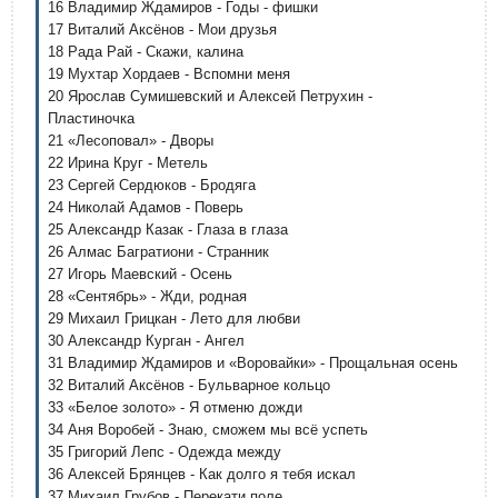
16 Владимир Ждамиров - Годы - фишки
17 Виталий Аксёнов - Мои друзья
18 Рада Рай - Скажи, калина
19 Мухтар Хордаев - Вспомни меня
20 Ярослав Сумишевский и Алексей Петрухин -
Пластиночка
21 «Лесоповал» - Дворы
22 Ирина Круг - Метель
23 Сергей Сердюков - Бродяга
24 Николай Адамов - Поверь
25 Александр Казак - Глаза в глаза
26 Алмас Багратиони - Странник
27 Игорь Маевский - Осень
28 «Сентябрь» - Жди, родная
29 Михаил Грицкан - Лето для любви
30 Александр Курган - Ангел
31 Владимир Ждамиров и «Воровайки» - Прощальная осень
32 Виталий Аксёнов - Бульварное кольцо
33 «Белое золото» - Я отменю дожди
34 Аня Воробей - Знаю, сможем мы всё успеть
35 Григорий Лепс - Одежда между
36 Алексей Брянцев - Как долго я тебя искал
37 Михаил Грубов - Перекати поле