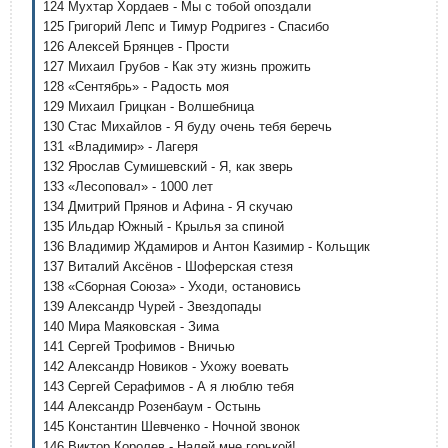
124 Мухтар Хордаев - Мы с тобой опоздали
125 Григорий Лепс и Тимур Родригез - Спасибо
126 Алексей Брянцев - Прости
127 Михаил Грубов - Как эту жизнь прожить
128 «Сентябрь» - Радость моя
129 Михаил Грицкан - Волшебница
130 Стас Михайлов - Я буду очень тебя беречь
131 «Владимир» - Лагеря
132 Ярослав Сумишевский - Я, как зверь
133 «Лесоповал» - 1000 лет
134 Дмитрий Прянов и Афина - Я скучаю
135 Ильдар Южный - Крылья за спиной
136 Владимир Ждамиров и Антон Казимир - Кольщик
137 Виталий Аксёнов - Шоферская стезя
138 «Сборная Союза» - Уходи, остановись
139 Александр Чурей - Звездопады
140 Мира Маяковская - Зима
141 Сергей Трофимов - Вничью
142 Александр Новиков - Ухожу воевать
143 Сергей Серафимов - А я люблю тебя
144 Александр Розенбаум - Остынь
145 Константин Шевченко - Ночной звонок
146 Виктор Королев - Налей мне горькой!