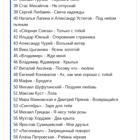
38 Стас Михайлов - Не отпускай
39 Сергей Любавин - Свеча надежды
40 Наталья Лапина и Александр Устюгов - Под небом
пьяным
41 «Сборная Союза» - Только с тобой
42 Ильдар Южный - Откровение странника
43 Александр Чурей - Вольный ветер
44 Вика Цыганова - Ясень золотой
45 «Владимир» - Жди меня
46 Владимир Ждамиров - Крылья
47 Виталий Аксёнов - Потому что - люблю
48 Евгений Коновалов - Ах, как мне хорошо с тобой
49 Мафик - Бродяга
50 Михаил Шуфутинский - Поздняя любовь
51 Максим Куст - Лоза
52 Мира Маяковская и Дмитрий Прянов - Возвращайся
53 «Сентябрь» - Заря для тебя
54 Михаил Грицкан - Я несу тебе розы
55 Мухтар Хордаев - Два крыла
56 Ярослав Сумишевский - Мои друзья
57 «Лесоповал» - Запрещенный поворот
58 Алёна Петровская - Рябина чёрная