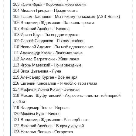
103 «Сентябрь» - Королева моей осени
104 Михаил Грицкан - Праздновать
105 Павел Павлецов - Мы никому не скажем (ASB Remix)
106 Владимир Ждамиров - За осень прости
107 Виталий Аксёнов - Бездна
108 Ирина Круг - Ты сердце и душа
109 Сергей Сердюков - Я хочу любовь
110 Николай Адамов - Ты моё вдохновение
111 Александр Казак - Любимая жена
112 Алмас Багратиони - Живи любя
113 Игорь Маевский - Ночи звездные
114 Вика Цыганова - Луна
115 Александр Курган - Всё не зря
116 Евгений Коновалов - Я люблю твои глаза
117 Мафик и Ирина Коган - Зелёная
118 Михаил Шуфутинский - Ах, осень - листья той первой
любви
119 Владимир Песня - Верная
120 Максим Куст - Вишня
121 Владимир Ждамиров - Разведённые
122 Виталий Аксёнов - В кругу друзей
123 Наталья Лапина - Сигаретка