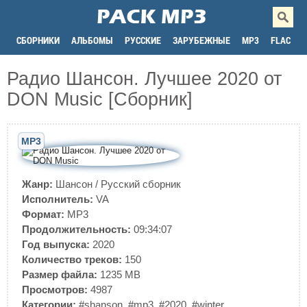
СБОРНИКИ
АЛЬБОМЫ
РУССКИЕ
ЗАРУБЕЖНЫЕ
MP3
FLAC
Радио Шансон. Лучшее 2020 от
DON Music [Сборник]
MP3
Жанр:
Шансон
/
Русский сборник
Исполнитель:
VA
Формат:
MP3
Продолжительность:
09:34:07
Год выпуска:
2020
Количество треков:
150
Размер файла:
1235 MB
Просмотров:
4987
Категории:
#shanson
,
#mp3
,
#2020
,
#winter