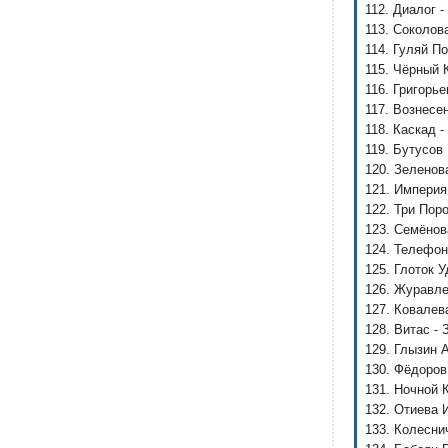
112. Диалог -
113. Соколов
114. Гуляй П
115. Чёрный 
116. Григорь
117. Вознесе
118. Каскад 
119. Бутусов
120. Зеленов
121. Империя
122. Три Поро
123. Семёнов
124. Телефон
125. Глоток 
126. Журавле
127. Ковалев
128. Витас - 
129. Глызин 
130. Фёдоров
131. Ночной 
132. Отиева 
133. Колесни