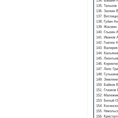
134. Бабаян 
135. Тальков
136. Залкин 
137. Ветлицк
138. Губин Ан
139. Жасмин 
140. Глызин 
141. Иванов 
142. Гнатюк 
143. Валерия
144. Кальяно
145. Леонтье
146. Корнелю
147. Лепс Гри
148. Гулькин
149. Земляне
150. Байков 
151. Глазков 
152. Малежик
153. Белый О
154. Косинск
155. Никольс
156. Кристал