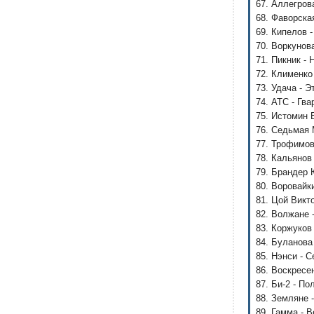
67. Аллегров
68. Фаворска
69. Кипелов 
70. Воркунов
71. Пикник - 
72. Клименко
73. Удача - 
74. АТС - Гв
75. Истомин 
76. Седьмая 
77. Трофимов
78. Кальянов
79. Брандер 
80. Воровайк
81. Цой Викт
82. Волжане 
83. Коржуков
84. Буланова
85. Нэнси - 
86. Воскресе
87. Би-2 - П
88. Земляне 
89. Гамма - 