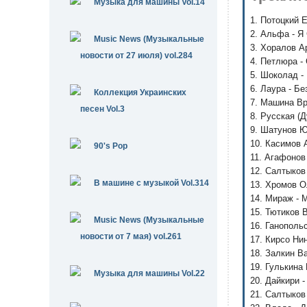
Музыка для машины Vol.14
1. Потоцкий 
2. Альфа - Я
Music News (Музыкальные
3. Хоралов А
новости от 27 июля) vol.284
4. Петлюра -
5. Шоколад -
6. Лаура - Бе
Коллекция Украинских
7. Машина Вр
песен Vol.3
8. Русская (
9. Шатунов Ю
10. Касимов 
90's Pop
11. Агафонов
12. Салтыков
В машине с музыкой Vol.314
13. Хромов О
14. Мираж - 
15. Тютиков 
Music News (Музыкальные
16. Ганополь
новости от 7 мая) vol.261
17. Кирсо Ни
18. Залкин В
19. Гулькина
Музыка для машины Vol.22
20. Дайкири -
21. Салтыков