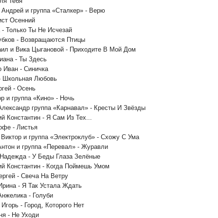
Для Тебя
 Андрей и группа «Сталкер» - Верю
Лист Осенний
 - Только Ты Не Исчезай
убков - Возвращаются Птицы
аил и Вика Цыгановой - Приходите В Мой Дом
Диана - Ты Здесь
о Иван - Синичка
- Школьная Любовь
ргей - Осень
р и группа «Кино» - Ночь
Александр группа «Карнавал» - Кресты И Звёзды
й Константин - Я Сам Из Тех...
офе - Листья
 Виктор и группа «Электроклуб» - Схожу С Ума
Антон и группа «Перевал» - Журавли
 Надежда - У Беды Глаза Зелёные
ий Константин - Когда Поймешь Умом
ергей - Свеча На Ветру
Ирина - Я Так Устала Ждать
Анжелика - Голуби
 Игорь - Город, Которого Нет
ня - Не Уходи