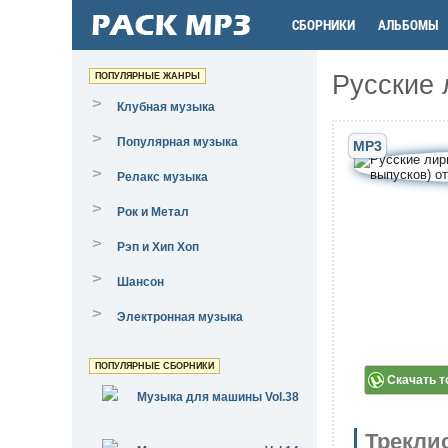
СБОРНИКИ
АЛЬБОМЫ
Русские 
ПОПУЛЯРНЫЕ ЖАНРЫ
>
Клубная музыка
>
Популярная музыка
MP3
>
Релакс музыка
>
Рок и Метал
>
Рэп и Хип Хоп
>
Шансон
>
Электронная музыка
ПОПУЛЯРНЫЕ СБОРНИКИ
Скачать т
Музыка для машины Vol.38
Трекли