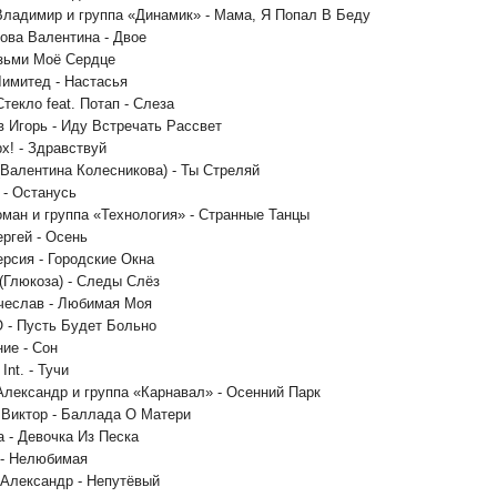
Владимир и группа «Динамик» - Мама, Я Попал В Беду
пова Валентина - Двое
озьми Моё Сердце
Лимитед - Настасья
текло feat. Потап - Слеза
в Игорь - Иду Встречать Рассвет
рх! - Здравствуй
 (Валентина Колесникова) - Ты Стреляй
 - Останусь
оман и группа «Технология» - Странные Танцы
ергей - Осень
ерсия - Городские Окна
 (Глюкоза) - Следы Слёз
чеслав - Любимая Моя
О - Пусть Будет Больно
ние - Сон
Int. - Тучи
Александр и группа «Карнавал» - Осенний Парк
 Виктор - Баллада О Матери
а - Девочка Из Песка
 - Нелюбимая
 Александр - Непутёвый