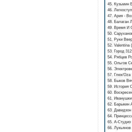
45. Кузьмин 
46. Легкосту
47. Ария - В
48. Балаган 
49. Время И С
50. Сарухано
51. Руки Вве
52. Valentina
53. Город 312
54. Рябцев Р
55. Ольгов С
56. Электров
57. Глюк'Oza
58. Быков Вя
59. История 
60. Воскресе
61. Иванушки 
62. Барыкин 
63. Давидзон
64. Принцесс
65. А-Студио
66. Лукьянов