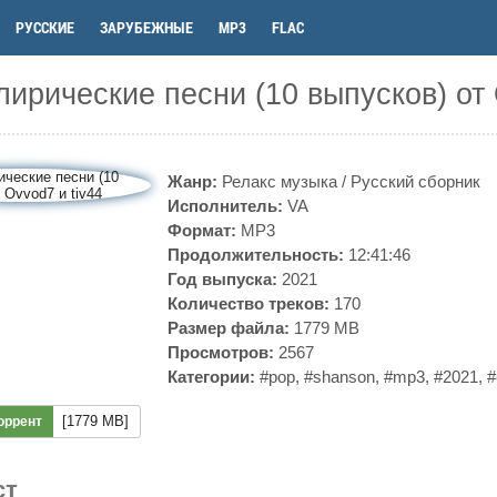
РУССКИЕ
ЗАРУБЕЖНЫЕ
MP3
FLAC
лирические песни (10 выпусков) от 
Жанр:
Релакс музыка
/
Русский сборник
Исполнитель:
VA
Формат:
MP3
Продолжительность:
12:41:46
Год выпуска:
2021
Количество треков:
170
Размер файла:
1779 MB
Просмотров:
2567
Категории:
#pop
,
#shanson
,
#mp3
,
#2021
,
#
[1779 MB]
оррент
ст