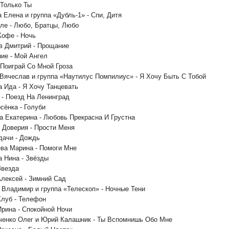
 Только Ты
а Елена и группа «Дубль-1» - Спи, Дитя
оле - Любо, Братцы, Любо
Кофе - Ночь
ев Дмитрий - Прощание
ние - Мой Ангел
- Поиграй Со Мной Гроза
 Вячеслав и группа «Наутилус Помпилиус» - Я Хочу Быть С Тобой
а Ида - Я Хочу Танцевать
 - Поезд На Ленинград
сёнка - Голуби
а Екатерина - Любовь Прекрасна И Грустна
 Доверия - Прости Меня
Удачи - Дождь
ва Марина - Помоги Мне
а Нина - Звёзды
Звезда
Алексей - Зимний Сад
 Владимир и группа «Телескоп» - Ночные Тени
Клуб - Телефон
Ирина - Спокойной Ночи
ченко Олег и Юрий Калашник - Ты Вспомнишь Обо Мне