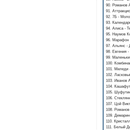
90. Романов 
91. Аттракци
92. 7Б - Мол
93. Календар
94. Алиса - Т
95. Наумов К
96. Марафон 
97. Альянс -
98. Евгения 
99. Маленьки
100. Комбина
101. Миледи 
102. Ласковы
103. Иванов 
104. Кашафут
105. Шуфутин
106. Стеклян
107. Цой Вик
108. Романов
109. Демарин
110. Кристалл
111. Белый Д