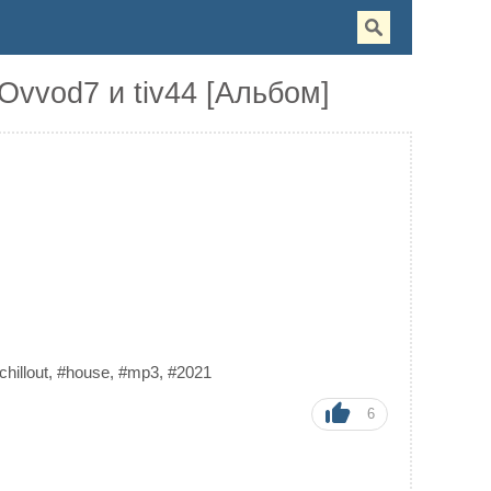
Ovvod7 и tiv44 [Альбом]
chillout
,
#house
,
#mp3
,
#2021
6