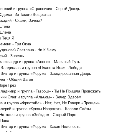
Евгений и группа «Странники» - Серый Дождь
 Сделан Из Такого Вещества
ркадий - Скажи, Зачем?
 Стена
 Елена
з Тебя Я
емени - Три Окна
Дудинова) Светлана - Ни К Чему
рий - Знаешь
Александр и группа «Анонс» - Млечный Путь
 Владислав и группа «Планета Икс» - Лебеди
 Виктор и группа «Форум» - Закодированная Дверь
лег - Общий Вагон
Море Грёз
Владимир и группа «Гаврош» - Ты Не Пришла Провожать
ский Олег и группа «Альбом» - Вечер Вдвоём
на и группа «Фристайл» - Нет, Нет, Не Говори «Прощай»
алерий и группа «Куклы Напрокат» - Капали Слёзы
 Наталья и группа «Звёзды» - Старый Парк
 Папа
 Виктор и группа «Форум» - Какая Нелепость