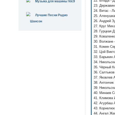
22. Влада - 
Музыка для машины Vol.9
23. Державин
24. Витас - 
Лучшие Песни Радио
25. Аленушка
26. Андрей З
Шансон
27. Круг Мих
28. Гурцкая 
29. Коваленк
30. Волжане 
31. Комин Се
32. Цой Викто
33. Барыкин 
34. Никольски
35. Чёрный К
36. Салтыков
37. Яковлев 
38. Антончик
39. Никольск
40. Минаев С
41. Климова 
42. Агурбаш 
43. Корнелюк
44. Ангел Же