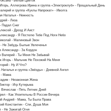
Роксана - Белый Цветок
 Игорь, Аллегрова Ирина и группа «Электроклуб» - Прощальный День
Валерий и группа «Куклы Напрокат» - Иволга
ая Наталья - Нежность
дрей - Лиза
- Падал Снег
Алексей - Дрозд И Аист
Александр - Я Постелю Тебе Под Ноги Небо
Николай - Малиновый Звон
 - Не Забудь Былые Увлеченья
в Александр - За Кордон
в Валерий - Ты Меня Не Забывай
к Игорь - Мальчик Не Похожий На Меня
горий - Ну И Что?
а Наталья и группа «Звёзды» - Дневной Ангел
 - Мама
Вадим - Незаконная Жена
Виктор - Игр Кутерьма
 Вячеслав - Пять Летних Дней
рел - Как Упоительны В России Вечера
ий Андрей - Мама, Ты Была Права
кий Константин - Спи, Душа Моя
л - Не Зажигай Огня