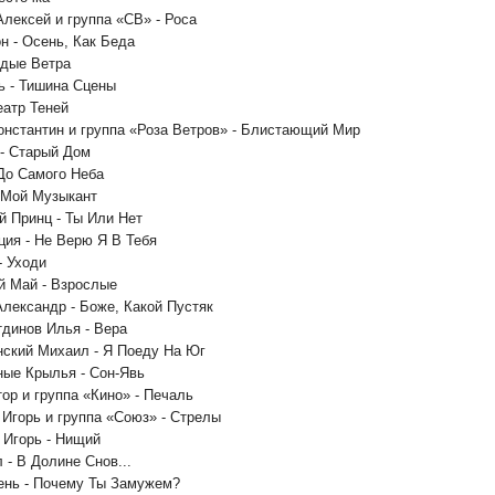
Алексей и группа «СВ» - Роса
он - Осень, Как Беда
одые Ветра
ь - Тишина Сцены
еатр Теней
онстантин и группа «Роза Ветров» - Блистающий Мир
- Старый Дом
 До Самого Неба
- Мой Музыкант
й Принц - Ты Или Нет
ция - Не Верю Я В Тебя
- Уходи
й Май - Взрослые
Александр - Боже, Какой Пустяк
динов Илья - Вера
ский Михаил - Я Поеду На Юг
ные Крылья - Сон-Явь
тор и группа «Кино» - Печаль
 Игорь и группа «Союз» - Стрелы
 Игорь - Нищий
 - В Долине Снов...
ень - Почему Ты Замужем?