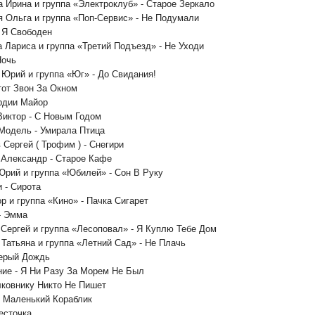
а Ирина и группа «Электроклуб» - Старое Зеркало
я Ольга и группа «Поп-Сервис» - Не Подумали
- Я Свободен
а Лариса и группа «Третий Подъезд» - Не Уходи
Ночь
 Юрий и группа «Юг» - До Свидания!
Этот Звон За Окном
ардии Майор
Виктор - С Новым Годом
Модель - Умирала Птица
 Сергей ( Трофим ) - Снегири
 Александр - Старое Кафе
Юрий и группа «Юбилей» - Сон В Руку
и - Сирота
ор и группа «Кино» - Пачка Сигарет
- Эмма
 Сергей и группа «Лесоповал» - Я Куплю Тебе Дом
 Татьяна и группа «Летний Сад» - Не Плачь
Серый Дождь
ние - Я Ни Разу За Морем Не Был
олковнику Никто Не Пишет
- Маленький Кораблик
Весточка