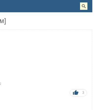
ом]
c
3