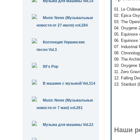
Музыка для машины Vol.14
01. Le Château
02. Epica Oxy
Music News (Музыкальные
03. The Openin
новости от 27 июля) vol.284
04. Oxygene 2 
05. Equinoxe 4
06. Equinoxe 7
Коллекция Украинских
07. Industrial
песен Vol.3
08. Chronology
09. The Archit
10. Oxygene 1
90's Pop
11. Zero Gravi
12. Falling Do
В машине с музыкой Vol.314
13. Stardust (
Music News (Музыкальные
новости от 7 мая) vol.261
Музыка для машины Vol.22
Наши р