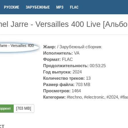
РУССКИЕ
ЗАРУБЕЖНЫЕ
MP3
FLAC
el Jarre - Versailles 400 Live [Альб
Жанр:
/
Зарубежный сборник
Исполнитель:
VA
Формат:
FLAC
Продолжительность:
00:53:25
Год выпуска:
2024
Количество треков:
13
Размер файла:
703 MB
Просмотров:
1464
Категории:
#techno
,
#electronic
,
#2024
,
#fla
[703 MB]
оррент
ст