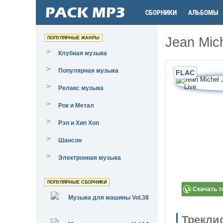
СБОРНИКИ
АЛЬБОМЫ
Jean Mich
ПОПУЛЯРНЫЕ ЖАНРЫ
>
Клубная музыка
>
Популярная музыка
FLAC
>
Релакс музыка
>
Рок и Метал
>
Рэп и Хип Хоп
>
Шансон
>
Электронная музыка
ПОПУЛЯРНЫЕ СБОРНИКИ
Скачать т
Музыка для машины Vol.38
Трекли