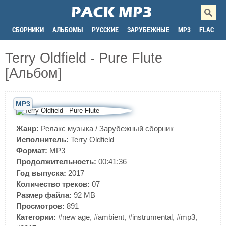
СБОРНИКИ
АЛЬБОМЫ
РУССКИЕ
ЗАРУБЕЖНЫЕ
MP3
FLAC
Terry Oldfield - Pure Flute
[Альбом]
MP3
Жанр:
Релакс музыка
/
Зарубежный сборник
Исполнитель:
Terry Oldfield
Формат:
MP3
Продолжительность:
00:41:36
Год выпуска:
2017
Количество треков:
07
Размер файла:
92 MB
Просмотров:
891
Категории:
#new age
,
#ambient
,
#instrumental
,
#mp3
,