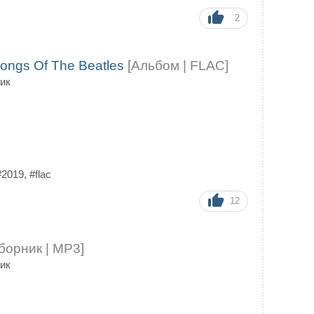
2
. Songs Of The Beatles
[Альбом | FLAC]
ик
#2019
,
#flac
12
борник | MP3]
ик