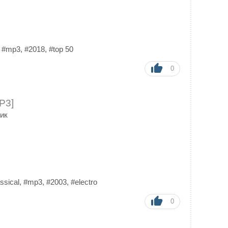
,
#mp3
,
#2018
,
#top 50
0
P3]
ик
ssical
,
#mp3
,
#2003
,
#electro
0