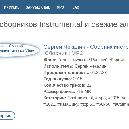
РУССКИЕ
ЗАРУБЕЖНЫЕ
MP3
FLAC
сборников Instrumental и свежие 
Сергей Чекалин - Сборник инст
[Сборник | MP3]
Жанр:
Релакс музыка
/
Русский сборник
Исполнитель:
Сергей Чекалин
Продолжительность:
01:32:28
Год выпуска:
2015
Количество треков:
22
Размер файла:
215 MB
Категории:
#instrumental
,
#mp3
,
#2015
,
#alt
#2021
,
#в машину
,
#top 50
,
#50x50
,
#autumn
орник