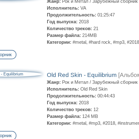
Жанр:
Рок и Метал
/
Зарубежный сборник
Исполнитель:
VA
Продолжительность:
01:25:47
Год выпуска:
2018
Количество треков:
21
Размер файла:
214MB
Категории:
#metal
,
#hard rock
,
#mp3
,
#201
орник
Old Red Skin - Equilibrium
[Альбом
Жанр:
Рок и Метал
/
Зарубежный сборник
Исполнитель:
Old Red Skin
Продолжительность:
00:44:43
Год выпуска:
2018
Количество треков:
12
Размер файла:
124 MB
Категории:
#metal
,
#mp3
,
#2018
,
#instrumen
орник