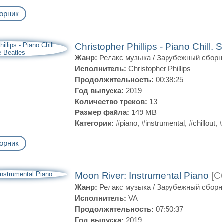
орник
Christopher Phillips - Piano Chill
Жанр:
Релакс музыка
/
Зарубежный сборн
Исполнитель:
Christopher Phillips
Продолжительность:
00:38:25
Год выпуска:
2019
Количество треков:
13
Размер файла:
149 MB
Категории:
#piano
,
#instrumental
,
#chillout
,
орник
Moon River: Instrumental Piano
[С
Жанр:
Релакс музыка
/
Зарубежный сборн
Исполнитель:
VA
Продолжительность:
07:50:37
Год выпуска:
2019