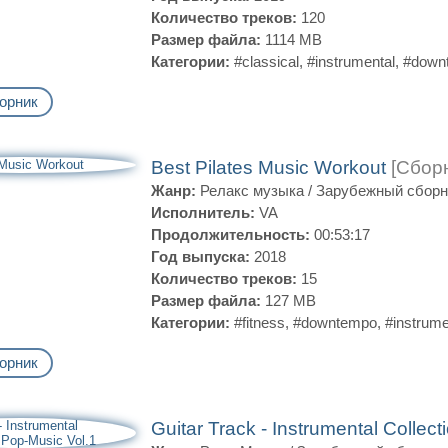
Количество треков:
120
Размер файла:
1114 MB
Категории:
#classical
,
#instrumental
,
#down
орник
Best Pilates Music Workout
[Сборн
Жанр:
Релакс музыка
/
Зарубежный сборн
Исполнитель:
VA
Продолжительность:
00:53:17
Год выпуска:
2018
Количество треков:
15
Размер файла:
127 MB
Категории:
#fitness
,
#downtempo
,
#instrume
орник
Guitar Track - Instrumental Collec