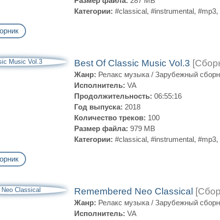
Размер файла:
287 MB
Категории:
#classical
,
#instrumental
,
#mp3
,
орник
Best Of Classic Music Vol.3
[Сбор
Жанр:
Релакс музыка
/
Зарубежный сборн
Исполнитель:
VA
Продолжительность:
06:55:16
Год выпуска:
2018
Количество треков:
100
Размер файла:
979 MB
Категории:
#classical
,
#instrumental
,
#mp3
,
орник
Remembered Neo Classical
[Сбор
Жанр:
Релакс музыка
/
Зарубежный сборн
Исполнитель:
VA