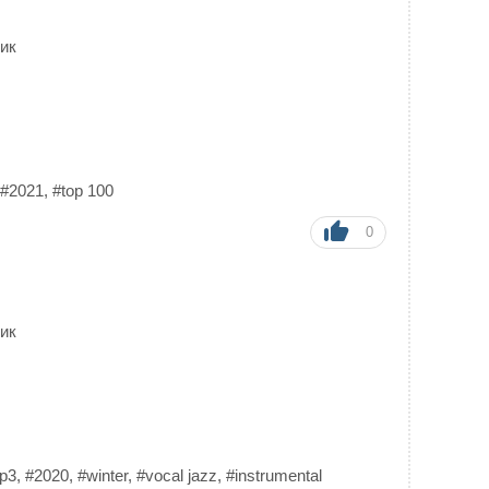
]
ик
#2021
,
#top 100
0
ик
p3
,
#2020
,
#winter
,
#vocal jazz
,
#instrumental