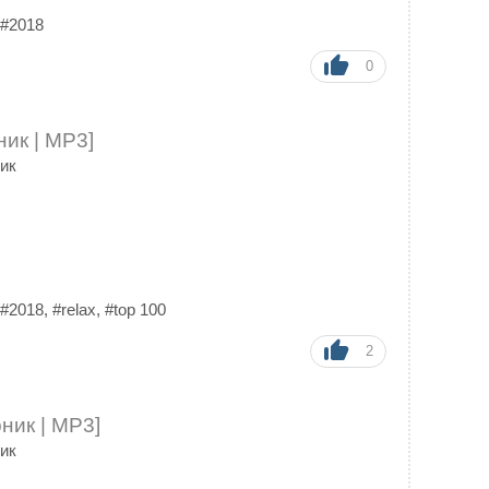
#2018
0
ник | MP3]
ик
#2018
,
#relax
,
#top 100
2
ник | MP3]
ик