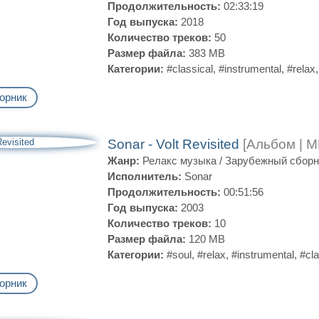
Продолжительность:
02:33:19
Год выпуска:
2018
Количество треков:
50
Размер файла:
383 MB
Категории:
#classical
,
#instrumental
,
#relax
орник
Sonar - Volt Revisited
[Альбом | M
Жанр:
Релакс музыка
/
Зарубежный сборн
Исполнитель:
Sonar
Продолжительность:
00:51:56
Год выпуска:
2003
Количество треков:
10
Размер файла:
120 MB
Категории:
#soul
,
#relax
,
#instrumental
,
#cla
орник