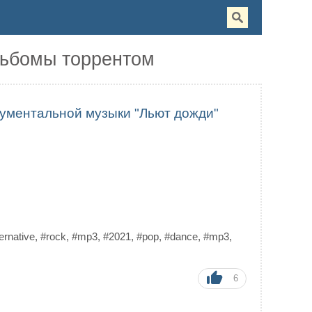
альбомы торрентом
рументальной музыки "Льют дожди"
ernative
,
#rock
,
#mp3
,
#2021
,
#pop
,
#dance
,
#mp3
,
6