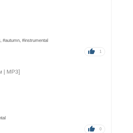
8
,
#autumn
,
#instrumental
1
 | MP3]
tal
0