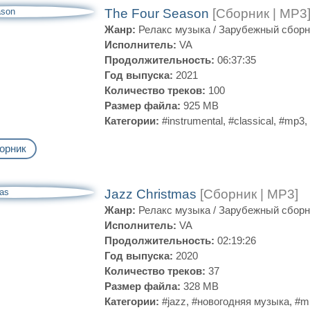
The Four Season
[Сборник | MP3
Жанр:
Релакс музыка
/
Зарубежный сборн
Исполнитель:
VA
Продолжительность:
06:37:35
Год выпуска:
2021
Количество треков:
100
Размер файла:
925 MB
Категории:
#instrumental
,
#classical
,
#mp3
,
орник
Jazz Christmas
[Сборник | MP3]
Жанр:
Релакс музыка
/
Зарубежный сборн
Исполнитель:
VA
Продолжительность:
02:19:26
Год выпуска:
2020
Количество треков:
37
Размер файла:
328 MB
Категории:
#jazz
,
#новогодняя музыка
,
#m