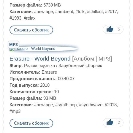
Размер файла:
5739 MB
Категории:
#new age
,
#ambient
,
#folk
,
#chillout
,
#2017
,
#1993
,
#relax
5
Скачать сборник
MP3
Erasure - World Beyond
[Альбом | MP3]
Жанр:
Релакс музыка
/
Зарубежный сборник
Исполнитель:
Erasure
Продолжительность:
00:40:07
Год выпуска:
2018
Количество треков:
10
Размер файла:
93 MB
Категории:
#new age
,
#synth pop
,
#synthwave
,
#2018
,
#mp3
2
Скачать сборник