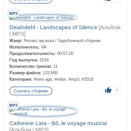
MP3
Deiahdehl - Landscapes of Silence
[Альбом
| MP3]
Жанр:
Релакс музыка
/
Зарубежный сборник
Исполнитель:
VA
Продолжительность:
00:57:20
Год выпуска:
2016
Количество треков:
11
Размер файла:
133 MB
Категории:
#new age
,
#relax
,
#mp3
,
#2018
0
Скачать сборник
MP3
Catherine Lara - Bô, le voyage musical
[Альбом | MP3]