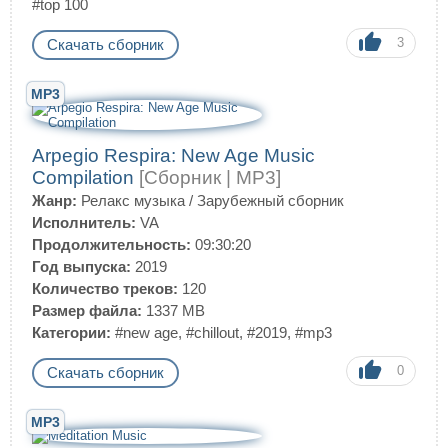
#top 100
3
Скачать сборник
MP3
Arpegio Respira: New Age Music
Compilation
[Сборник | MP3]
Жанр:
Релакс музыка
/
Зарубежный сборник
Исполнитель:
VA
Продолжительность:
09:30:20
Год выпуска:
2019
Количество треков:
120
Размер файла:
1337 MB
Категории:
#new age
,
#chillout
,
#2019
,
#mp3
0
Скачать сборник
MP3