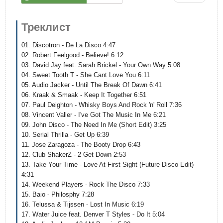
Треклист
01. Discotron - De La Disco 4:47
02. Robert Feelgood - Believe! 6:12
03. David Jay feat. Sarah Brickel - Your Own Way 5:08
04. Sweet Tooth T - She Cant Love You 6:11
05. Audio Jacker - Until The Break Of Dawn 6:41
06. Kraak & Smaak - Keep It Together 6:51
07. Paul Deighton - Whisky Boys And Rock 'n' Roll 7:36
08. Vincent Valler - I've Got The Music In Me 6:21
09. John Disco - The Need In Me (Short Edit) 3:25
10. Serial Thrilla - Get Up 6:39
11. Jose Zaragoza - The Booty Drop 6:43
12. Club ShakerZ - 2 Get Down 2:53
13. Take Your Time - Love At First Sight (Future Disco Edit)
4:31
14. Weekend Players - Rock The Disco 7:33
15. Baio - Philosphy 7:28
16. Telussa & Tijssen - Lost In Music 6:19
17. Water Juice feat. Denver T Styles - Do It 5:04