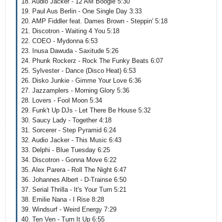
18. Audio Jacker - 12 AM Boogie 5:30
19. Paul Aus Berlin - One Single Day 3:33
20. AMP Fiddler feat. Dames Brown - Steppin' 5:18
21. Discotron - Waiting 4 You 5:18
22. COEO - Mydonna 6:53
23. Inusa Dawuda - Saxitude 5:26
24. Phunk Rockerz - Rock The Funky Beats 6:07
25. Sylvester - Dance (Disco Heat) 6:53
26. Disko Junkie - Gimme Your Love 6:36
27. Jazzamplers - Morning Glory 5:36
28. Lovers - Fool Moon 5:34
29. Funk't Up DJs - Let There Be House 5:32
30. Saucy Lady - Together 4:18
31. Sorcerer - Step Pyramid 6:24
32. Audio Jacker - This Music 6:43
33. Delphi - Blue Tuesday 6:25
34. Discotron - Gonna Move 6:22
35. Alex Parera - Roll The Night 6:47
36. Johannes Albert - D-Trainse 6:50
37. Serial Thrilla - It's Your Turn 5:21
38. Emilie Nana - I Rise 8:28
39. Windsurf - Weird Energy 7:29
40. Ten Ven - Turn It Up 6:55