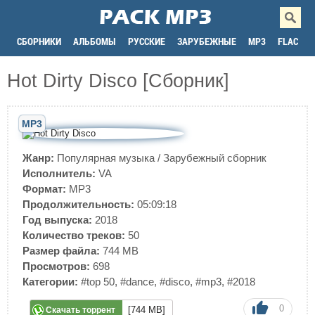
СБОРНИКИ
АЛЬБОМЫ
РУССКИЕ
ЗАРУБЕЖНЫЕ
MP3
FLAC
Hot Dirty Disco [Сборник]
MP3
Жанр:
Популярная музыка
/
Зарубежный сборник
Исполнитель:
VA
Формат:
MP3
Продолжительность:
05:09:18
Год выпуска:
2018
Количество треков:
50
Размер файла:
744 MB
Просмотров:
698
Категории:
#top 50
,
#dance
,
#disco
,
#mp3
,
#2018
0
[744 MB]
Скачать торрент