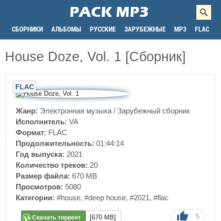
СБОРНИКИ
АЛЬБОМЫ
РУССКИЕ
ЗАРУБЕЖНЫЕ
MP3
FLAC
House Doze, Vol. 1 [Сборник]
FLAC
Жанр:
Электронная музыка
/
Зарубежный сборник
Исполнитель:
VA
Формат:
FLAC
Продолжительность:
01:44:14
Год выпуска:
2021
Количество треков:
20
Размер файла:
670 MB
Просмотров:
5080
Категории:
#house
,
#deep house
,
#2021
,
#flac
5
[670 MB]
Скачать торрент