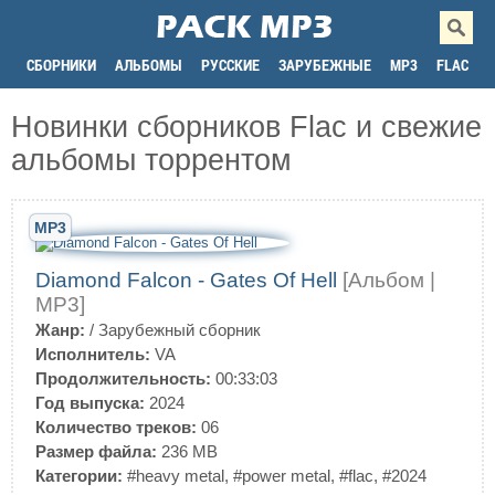
СБОРНИКИ
АЛЬБОМЫ
РУССКИЕ
ЗАРУБЕЖНЫЕ
MP3
FLAC
Новинки сборников Flac и свежие
альбомы торрентом
MP3
Diamond Falcon - Gates Of Hell
[Альбом |
MP3]
Жанр:
/
Зарубежный сборник
Исполнитель:
VA
Продолжительность:
00:33:03
Год выпуска:
2024
Количество треков:
06
Размер файла:
236 MB
Категории:
#heavy metal
,
#power metal
,
#flac
,
#2024