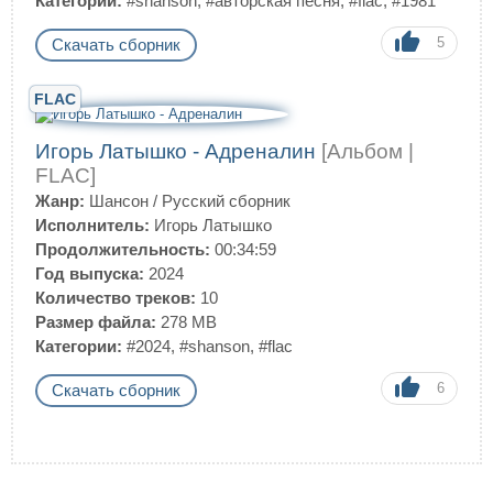
Категории:
#shanson
,
#авторская песня
,
#flac
,
#1981
5
Скачать сборник
FLAC
Игорь Латышко - Адреналин
[Альбом |
FLAC]
Жанр:
Шансон
/
Русский сборник
Исполнитель:
Игорь Латышко
Продолжительность:
00:34:59
Год выпуска:
2024
Количество треков:
10
Размер файла:
278 MB
Категории:
#2024
,
#shanson
,
#flac
6
Скачать сборник