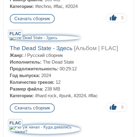
Категории:
#techno
,
#flac
,
#2024
5
Скачать сборник
FLAC
The Dead State - Здесь
[Альбом | FLAC]
Жанр:
/
Русский сборник
Исполнитель:
The Dead State
Продолжительность:
00:29:12
Год выпуска:
2024
Количество треков:
12
Размер файла:
238 MB
Категории:
#hard rock
,
#punk
,
#2024
,
#flac
6
Скачать сборник
FLAC