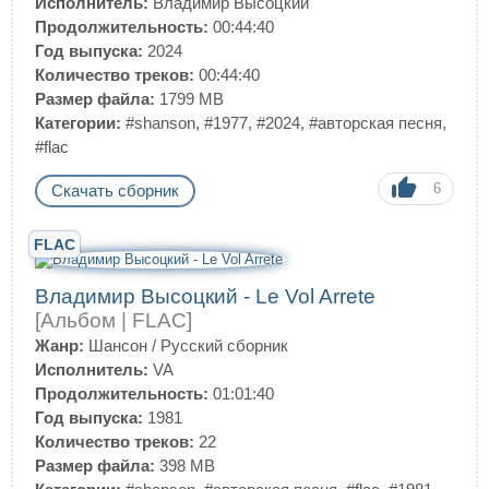
Исполнитель:
Владимир Высоцкий
Продолжительность:
00:44:40
Год выпуска:
2024
Количество треков:
00:44:40
Размер файла:
1799 MB
Категории:
#shanson
,
#1977
,
#2024
,
#авторская песня
,
#flac
6
Скачать сборник
FLAC
Владимир Высоцкий - Le Vol Arrete
[Альбом | FLAC]
Жанр:
Шансон
/
Русский сборник
Исполнитель:
VA
Продолжительность:
01:01:40
Год выпуска:
1981
Количество треков:
22
Размер файла:
398 MB