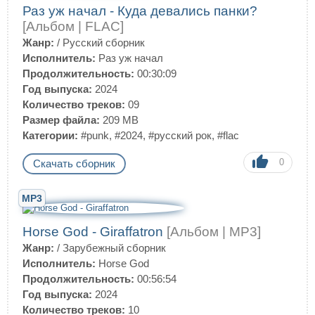
Раз уж начал - Куда девались панки?
[Альбом | FLAC]
Жанр:
/
Русский сборник
Исполнитель:
Раз уж начал
Продолжительность:
00:30:09
Год выпуска:
2024
Количество треков:
09
Размер файла:
209 MB
Категории:
#punk
,
#2024
,
#русский рок
,
#flac
0
Скачать сборник
MP3
Horse God - Giraffatron
[Альбом | MP3]
Жанр:
/
Зарубежный сборник
Исполнитель:
Horse God
Продолжительность:
00:56:54
Год выпуска:
2024
Количество треков:
10