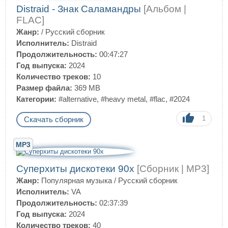
Distraid - Знак Саламандры
[Альбом |
FLAC]
Жанр:
/
Русский сборник
Исполнитель:
Distraid
Продолжительность:
00:47:27
Год выпуска:
2024
Количество треков:
10
Размер файла:
369 MB
Категории:
#alternative
,
#heavy metal
,
#flac
,
#2024
1
Скачать сборник
MP3
Суперхиты дискотеки 90х
[Сборник | MP3]
Жанр:
Популярная музыка
/
Русский сборник
Исполнитель:
VA
Продолжительность:
02:37:39
Год выпуска:
2024
Количество треков:
40