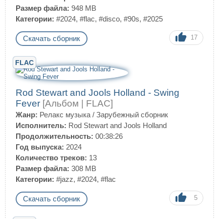
Размер файла:
948 MB
Категории:
#2024
,
#flac
,
#disco
,
#90s
,
#2025
17
Скачать сборник
FLAC
Rod Stewart and Jools Holland - Swing
Fever
[Альбом | FLAC]
Жанр:
Релакс музыка
/
Зарубежный сборник
Исполнитель:
Rod Stewart and Jools Holland
Продолжительность:
00:38:26
Год выпуска:
2024
Количество треков:
13
Размер файла:
308 MB
Категории:
#jazz
,
#2024
,
#flac
5
Скачать сборник