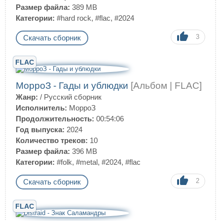
Размер файла:
389 MB
Категории:
#hard rock
,
#flac
,
#2024
3
Скачать сборник
FLAC
МорроЗ - Гады и ублюдки
[Альбом | FLAC]
Жанр:
/
Русский сборник
Исполнитель:
МорроЗ
Продолжительность:
00:54:06
Год выпуска:
2024
Количество треков:
10
Размер файла:
396 MB
Категории:
#folk
,
#metal
,
#2024
,
#flac
2
Скачать сборник
FLAC