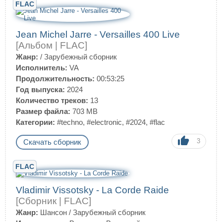
FLAC
Jean Michel Jarre - Versailles 400 Live
[Альбом | FLAC]
Жанр:
/
Зарубежный сборник
Исполнитель:
VA
Продолжительность:
00:53:25
Год выпуска:
2024
Количество треков:
13
Размер файла:
703 MB
Категории:
#techno
,
#electronic
,
#2024
,
#flac
3
Скачать сборник
FLAC
Vladimir Vissotsky - La Corde Raide
[Сборник | FLAC]
Жанр:
Шансон
/
Зарубежный сборник