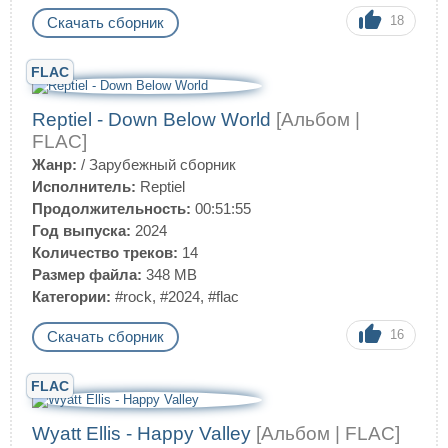
18
Скачать сборник
FLAC
Reptiel - Down Below World
[Альбом |
FLAC]
Жанр:
/
Зарубежный сборник
Исполнитель:
Reptiel
Продолжительность:
00:51:55
Год выпуска:
2024
Количество треков:
14
Размер файла:
348 MB
Категории:
#rock
,
#2024
,
#flac
16
Скачать сборник
FLAC
Wyatt Ellis - Happy Valley
[Альбом | FLAC]