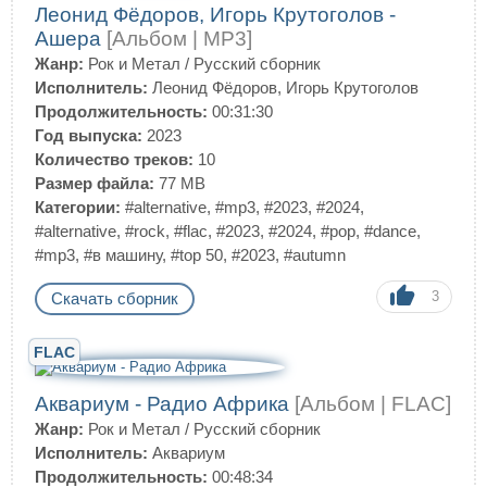
Леонид Фёдоров, Игорь Крутоголов -
Ашера
[Альбом | MP3]
Жанр:
Рок и Метал
/
Русский сборник
Исполнитель:
Леонид Фёдоров, Игорь Крутоголов
Продолжительность:
00:31:30
Год выпуска:
2023
Количество треков:
10
Размер файла:
77 MB
Категории:
#alternative
,
#mp3
,
#2023
,
#2024
,
#alternative
,
#rock
,
#flac
,
#2023
,
#2024
,
#pop
,
#dance
,
#mp3
,
#в машину
,
#top 50
,
#2023
,
#autumn
3
Скачать сборник
FLAC
Аквариум - Радио Африка
[Альбом | FLAC]
Жанр:
Рок и Метал
/
Русский сборник
Исполнитель:
Аквариум
Продолжительность:
00:48:34