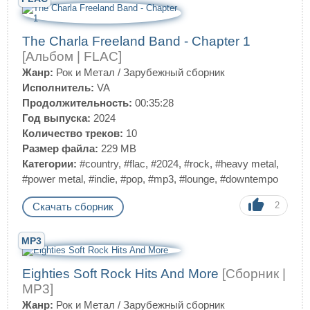
The Charla Freeland Band - Chapter 1
[Альбом | FLAC]
Жанр:
Рок и Метал
/
Зарубежный сборник
Исполнитель:
VA
Продолжительность:
00:35:28
Год выпуска:
2024
Количество треков:
10
Размер файла:
229 MB
Категории:
#country
,
#flac
,
#2024
,
#rock
,
#heavy metal
,
#power metal
,
#indie
,
#pop
,
#mp3
,
#lounge
,
#downtempo
2
Скачать сборник
MP3
Eighties Soft Rock Hits And More
[Сборник |
MP3]
Жанр:
Рок и Метал
/
Зарубежный сборник