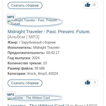
16
Скачать сборник
MP3
Midnight Traveler - Past. Present. Future.
[Альбом | MP3]
Жанр:
/
Зарубежный сборник
Исполнитель:
Midnight Traveler
Продолжительность:
00:42:17
Год выпуска:
2024
Количество треков:
10
Размер файла:
99 MB
Категории:
#rock
,
#mp3
,
#2024
0
Скачать сборник
MP3
Lasseter - The Wildest Card
[Альбом | MP3]