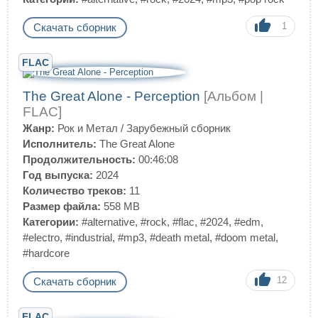
1
Скачать сборник
FLAC
The Great Alone - Perception
[Альбом |
FLAC]
Жанр:
Рок и Метал
/
Зарубежный сборник
Исполнитель:
The Great Alone
Продолжительность:
00:46:08
Год выпуска:
2024
Количество треков:
11
Размер файла:
558 MB
Категории:
#alternative
,
#rock
,
#flac
,
#2024
,
#edm
,
#electro
,
#industrial
,
#mp3
,
#death metal
,
#doom metal
,
#hardcore
12
Скачать сборник
FLAC