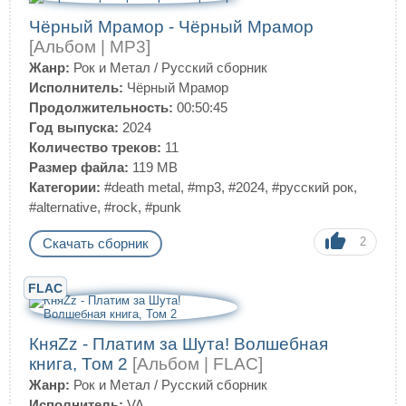
Чёрный Мрамор - Чёрный Мрамор
[Альбом | MP3]
Жанр:
Рок и Метал
/
Русский сборник
Исполнитель:
Чёрный Мрамор
Продолжительность:
00:50:45
Год выпуска:
2024
Количество треков:
11
Размер файла:
119 MB
Категории:
#death metal
,
#mp3
,
#2024
,
#русский рок
,
#alternative
,
#rock
,
#punk
2
Скачать сборник
FLAC
КняZz - Платим за Шута! Волшебная
книга, Том 2
[Альбом | FLAC]
Жанр:
Рок и Метал
/
Русский сборник
Исполнитель:
VA