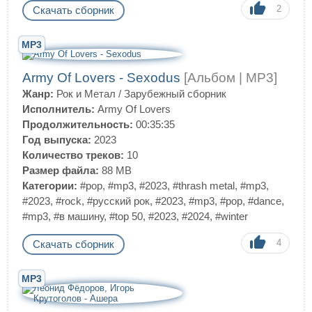
2
Скачать сборник
MP3
Army Of Lovers - Sexodus
[Альбом | MP3]
Жанр:
Рок и Метал
/
Зарубежный сборник
Исполнитель:
Army Of Lovers
Продолжительность:
00:35:35
Год выпуска:
2023
Количество треков:
10
Размер файла:
88 MB
Категории:
#pop
,
#mp3
,
#2023
,
#thrash metal
,
#mp3
,
#2023
,
#rock
,
#русский рок
,
#2023
,
#mp3
,
#pop
,
#dance
,
#mp3
,
#в машину
,
#top 50
,
#2023
,
#2024
,
#winter
4
Скачать сборник
MP3