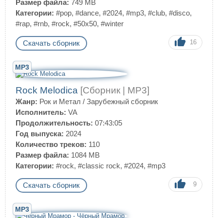
Размер файла:
749 MB
Категории:
#pop
,
#dance
,
#2024
,
#mp3
,
#club
,
#disco
,
#rap
,
#rnb
,
#rock
,
#50x50
,
#winter
16
Скачать сборник
MP3
Rock Melodica
[Сборник | MP3]
Жанр:
Рок и Метал
/
Зарубежный сборник
Исполнитель:
VA
Продолжительность:
07:43:05
Год выпуска:
2024
Количество треков:
110
Размер файла:
1084 MB
Категории:
#rock
,
#classic rock
,
#2024
,
#mp3
9
Скачать сборник
MP3