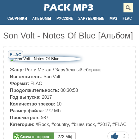
СБОРНИКИ
АЛЬБОМЫ
РУССКИЕ
ЗАРУБЕЖНЫЕ
MP3
FLAC
Son Volt - Notes Of Blue [Альбом]
FLAC
Жанр:
Рок и Метал
/
Зарубежный сборник
Исполнитель:
Son Volt
Формат:
FLAC
Продолжительность:
00:30:53
Год выпуска:
2017
Количество треков:
10
Размер файла:
272 Mb
Просмотров:
987
Категории:
#Rock
,
#country
,
#blues rock
,
#2017
,
#FLAC
2
[272 Mb]
Скачать торрент