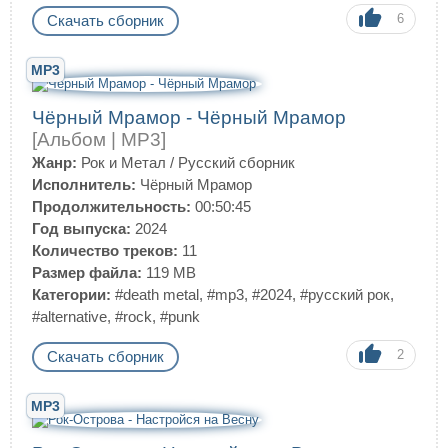
6
Скачать сборник
MP3
Чёрный Мрамор - Чёрный Мрамор
[Альбом | MP3]
Жанр:
Рок и Метал
/
Русский сборник
Исполнитель:
Чёрный Мрамор
Продолжительность:
00:50:45
Год выпуска:
2024
Количество треков:
11
Размер файла:
119 MB
Категории:
#death metal
,
#mp3
,
#2024
,
#русский рок
,
#alternative
,
#rock
,
#punk
2
Скачать сборник
MP3