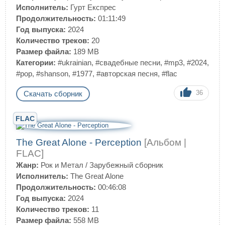
Исполнитель:
Гурт Експрес
Продолжительность:
01:11:49
Год выпуска:
2024
Количество треков:
20
Размер файла:
189 MB
Категории:
#ukrainian
,
#свадебные песни
,
#mp3
,
#2024
,
#pop
,
#shanson
,
#1977
,
#авторская песня
,
#flac
36
Скачать сборник
FLAC
The Great Alone - Perception
[Альбом |
FLAC]
Жанр:
Рок и Метал
/
Зарубежный сборник
Исполнитель:
The Great Alone
Продолжительность:
00:46:08
Год выпуска:
2024
Количество треков:
11
Размер файла:
558 MB