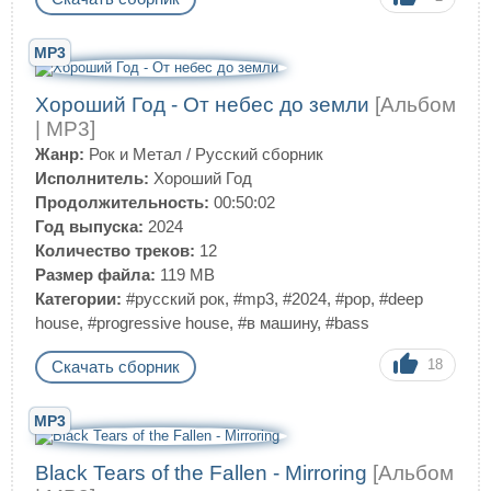
MP3
Хороший Год - От небес до земли
[Альбом
| MP3]
Жанр:
Рок и Метал
/
Русский сборник
Исполнитель:
Хороший Год
Продолжительность:
00:50:02
Год выпуска:
2024
Количество треков:
12
Размер файла:
119 MB
Категории:
#русский рок
,
#mp3
,
#2024
,
#pop
,
#deep
house
,
#progressive house
,
#в машину
,
#bass
18
Скачать сборник
MP3
Black Tears of the Fallen - Mirroring
[Альбом