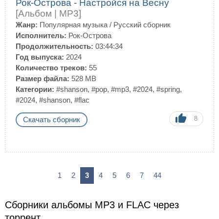
Рок-Острова - Настройся на Весну
[Альбом | MP3]
Жанр:
Популярная музыка
/
Русский сборник
Исполнитель:
Рок-Острова
Продолжительность:
03:44:34
Год выпуска:
2024
Количество треков:
55
Размер файла:
528 MB
Категории:
#shanson
,
#pop
,
#mp3
,
#2024
,
#spring
,
#2024
,
#shanson
,
#flac
8
Скачать сборник
1
2
3
4
5
6
7
44
Сборники альбомы MP3 и FLAC через
торрент