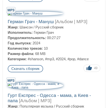
MP3
Герман Грач - Мануш
[Альбом | MP3]
Жанр:
Шансон
/
Русский сборник
Исполнитель:
Герман Грач
Продолжительность:
00:27:27
Год выпуска:
2024
Количество треков:
10
Размер файла:
68 MB
Категории:
#shanson
,
#mp3
,
#2024
,
#pop
,
#dance
49
Скачать сборник
MP3
Гурт Експрес - Одесса - мама, а Киев -
папа
[Альбом | MP3]
Жанр:
Популярная музыка
/
Русский сборник