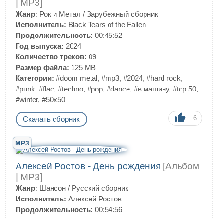
| MP3]
Жанр:
Рок и Метал
/
Зарубежный сборник
Исполнитель:
Black Tears of the Fallen
Продолжительность:
00:45:52
Год выпуска:
2024
Количество треков:
09
Размер файла:
125 MB
Категории:
#doom metal
,
#mp3
,
#2024
,
#hard rock
,
#punk
,
#flac
,
#techno
,
#pop
,
#dance
,
#в машину
,
#top 50
,
#winter
,
#50x50
6
Скачать сборник
MP3
Алексей Ростов - День рождения
[Альбом
| MP3]
Жанр:
Шансон
/
Русский сборник
Исполнитель:
Алексей Ростов
Продолжительность:
00:54:56