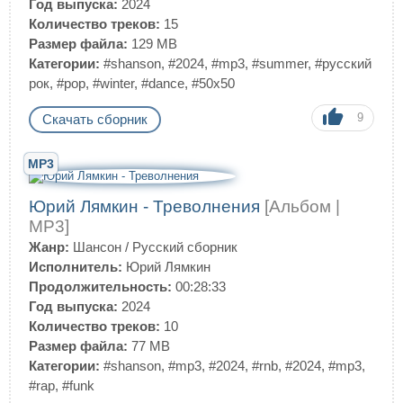
Год выпуска:
2024
Количество треков:
15
Размер файла:
129 MB
Категории:
#shanson
,
#2024
,
#mp3
,
#summer
,
#русский
рок
,
#pop
,
#winter
,
#dance
,
#50x50
9
Скачать сборник
MP3
Юрий Лямкин - Треволнения
[Альбом |
MP3]
Жанр:
Шансон
/
Русский сборник
Исполнитель:
Юрий Лямкин
Продолжительность:
00:28:33
Год выпуска:
2024
Количество треков:
10
Размер файла:
77 MB
Категории:
#shanson
,
#mp3
,
#2024
,
#rnb
,
#2024
,
#mp3
,
#rap
,
#funk