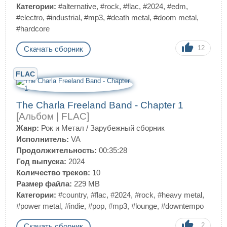
Категории:
#alternative
,
#rock
,
#flac
,
#2024
,
#edm
,
#electro
,
#industrial
,
#mp3
,
#death metal
,
#doom metal
,
#hardcore
12
Скачать сборник
FLAC
The Charla Freeland Band - Chapter 1
[Альбом | FLAC]
Жанр:
Рок и Метал
/
Зарубежный сборник
Исполнитель:
VA
Продолжительность:
00:35:28
Год выпуска:
2024
Количество треков:
10
Размер файла:
229 MB
Категории:
#country
,
#flac
,
#2024
,
#rock
,
#heavy metal
,
#power metal
,
#indie
,
#pop
,
#mp3
,
#lounge
,
#downtempo
2
Скачать сборник