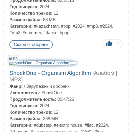
Продолжительность:
00:37:15
Год выпуска:
2024
Количество треков:
12
Размер файла:
88 MB
Категории:
#kazakhstan
,
#pop
,
#2024
,
#mp3
,
#2024
,
#mp3
,
#summer
,
#dance
,
#pop
1
Скачать сборник
MP3
ShockOne - Organism Algorithm
[Альбом |
MP3]
Жанр:
/
Зарубежный сборник
Исполнитель:
ShockOne
Продолжительность:
00:47:26
Год выпуска:
2024
Количество треков:
12
Размер файла:
368 MB
Категории:
#dubstep
,
#electro house
,
#flac
,
#2024
,
#shanson
,
#авторская песня
,
#flac
,
#1981
,
#folk
,