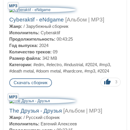
MP3
Cyberaktif - eNdgame
[Альбом | MP3]
Жанр:
/
Зарубежный сборник
Исполнитель:
Cyberaktif
Продолжительность:
00:43:25
Год выпуска:
2024
Количество треков:
09
Размер файла:
342 MB
Категории:
#edm
,
#electro
,
#industrial
,
#2024
,
#mp3
,
#death metal
,
#doom metal
,
#hardcore
,
#mp3
,
#2024
3
Скачать сборник
MP3
The Друзья - Друзья
[Альбом | MP3]
Жанр:
/
Русский сборник
Исполнитель:
Евгений Алексеев