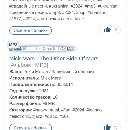
#свадебные песни
,
#ukrainian
,
#2024
,
#mp3
,
#ukrainian
,
#свадебные песни
,
#mp3
,
#2024
,
#pop
,
#shanson
,
#1977
,
#2024
,
#авторская песня
,
#flac
3
Скачать сборник
MP3
Mick Mars - The Other Side Of Mars
[Альбом | MP3]
Жанр:
Рок и Метал
/
Зарубежный сборник
Исполнитель:
Mick Mars
Продолжительность:
00:39:14
Год выпуска:
2024
Количество треков:
10
Размер файла:
96 MB
Категории:
#heavy metal
,
#flac
,
#2024
,
#techno
,
#electronic
,
#jazz
,
#disco
,
#90s
75
Скачать сборник